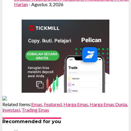
Harian
- Agustus 3, 2026
Related Items:
Emas
,
Featured
,
Harga Emas
,
Harga Emas Dunia
,
investasi
,
Trading Emas
Recommended for you