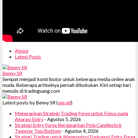
About
Latest Posts
Benny SR
Sempat menjadi kontributor untuk beberapa media online anak
muda. Beberapa artikelnya pernah dibukukan. Kini setiap hari
menulis di tradinguang.com
Latest posts by Benny SR
(
see all
)
Menerapkan Strategi Trading Forex untuk Fokus pada
Akurasi Entry
- Agustus 5, 2026
Strategi Entry Forex Berdasarkan Pola Candlestick
Tweezer Top/Bottom
- Agustus 4, 2026
Strategi Trading untuk Mengontrol Frekuensi Entry Forex