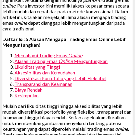
online
. Para investor kini memiliki akses ke pasar emas secara
lebih mudah dan cepat daripada metode konvensional. Dalam
artikel ini, kita akan menjelajahi lima alasan mengapa trading
emas
online
dapat dianggap lebih menguntungkan daripada
cara tradisional.
Daftar Isi: 5 Alasan Mengapa Trading Emas Online Lebih
Menguntungkan!
Memahami Trading Emas
Online
Alasan Trading Emas
Online
Menguntungkan
Likuiditas yang Tinggi
Aksesibilitas dan Kemudahan
Diversifikasi Portofolio yang Lebih Fleksibel
Transparansi dan Keamanan
Biaya Rendah
Kesimpulan
Mulain dari likuiditas tinggi hingga aksesibilitas yang lebih
mudah, diversifikasi portofolio yang fleksibel, transparansi dan
keamanan, hingga biaya rendah. Setiap aspek akan diuraikan
untuk memberikan gambaran menyeluruh tentang potensi
keuntungan yang dapat diperoleh melalui trading emas
online
.
Bagi yang ingin meraih manfaat maksimal dari investasi ini,