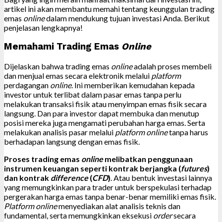
artikel ini akan membantu memahi tentang keunggulan trading
emas
online
dalam mendukung tujuan investasi Anda. Berikut
penjelasan lengkapnya!
Memahami Trading Emas
Online
Dijelaskan bahwa trading emas
online
adalah proses membeli
dan menjual emas secara elektronik melalui
platform
perdagangan
online
. Ini memberikan kemudahan kepada
investor untuk terlibat dalam pasar emas tanpa perlu
melakukan transaksi fisik atau menyimpan emas fisik secara
langsung. Dan para investor dapat membuka dan menutup
posisi mereka juga mengamati perubahan harga emas. Serta
melakukan analisis pasar melalui
platform online
tanpa harus
berhadapan langsung dengan emas fisik.
Proses trading emas
online
melibatkan penggunaan
instrumen keuangan seperti kontrak berjangka (
futures
)
dan kontrak
difference
(
CFD
)
. Atau bentuk investasi lainnya
yang memungkinkan para trader untuk berspekulasi terhadap
pergerakan harga emas tanpa benar-benar memiliki emas fisik.
Platform online
menyediakan alat analisis teknis dan
fundamental, serta memungkinkan eksekusi
order
secara