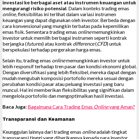
investasi ke berbagai aset atau instrumen keuangan untuk
mengurangi risiko potensial
. Dalam konteks trading emas
online
, fleksibilitas ini terlihat dalam variasi instrumen
keuangan yang dapat digunakan oleh investor. Berbeda dengan
cara konvensional yang mungkin terbatas pada kepemilikan
emas fisik. Sementara trading emas
online
memungkinkan
investor untuk memilih berbagai instrumen seperti kontrak
berjangka (
futures
) atau kontrak
difference
(
CFD
) untuk
berspekulasi terhadap pergerakan harga emas.
Selain itu, trading emas
online
memungkinkan investor untuk
lebih responsif terhadap tren pasar dan kondisi ekonomi global.
Dengan diversifikasi yang lebih fleksibel, mereka dapat dengan
mudah mengubah komposisi portofolio mereka sesuai dengan
perubahan kondisi pasar atau peluang investasi yang baru
muncul. Hal ini memberikan fleksibilitas yang signifikan dalam
mengelola portofolio dan mengoptimalkan hasil investasi.
Baca Juga:
Bagaimana Cara Trading Emas
Online
yang Aman?
Transparansi dan Keamanan
Keunggulan lainnya dari trading emas
online
adalah tingkat
transparansi tinggi yang diberikannya kepada para investor.