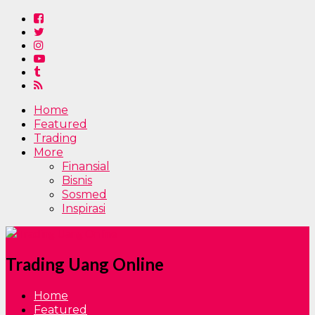
Home
Featured
Trading
More
Finansial
Bisnis
Sosmed
Inspirasi
Trading Uang Online
Home
Featured