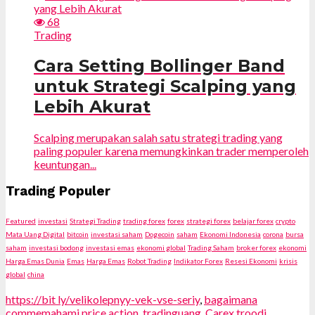
68
Trading
Cara Setting Bollinger Band
untuk Strategi Scalping yang
Lebih Akurat
Scalping merupakan salah satu strategi trading yang
paling populer karena memungkinkan trader memperoleh
keuntungan...
Trading Populer
Featured
investasi
Strategi Trading
trading forex
forex
strategi forex
belajar forex
crypto
Mata Uang Digital
bitcoin
investasi saham
Dogecoin
saham
Ekonomi Indonesia
corona
bursa
saham
investasi bodong
investasi emas
ekonomi global
Trading Saham
broker forex
ekonomi
Harga Emas Dunia
Emas
Harga Emas
Robot Trading
Indikator Forex
Resesi Ekonomi
krisis
global
china
https://bit ly/velikolepnyy-vek-vse-seriy
,
bagaimana
commemahami price action
,
tradinguang
,
Carex troodi
,