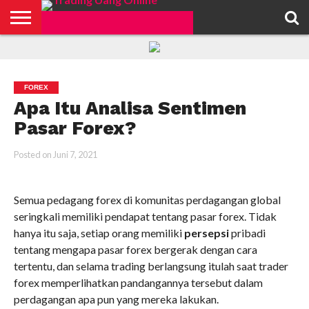
HOME
FEATURED
TRADING
MORE
FOREX
Apa Itu Analisa Sentimen
Pasar Forex?
Posted on
Juni 7, 2021
Semua pedagang forex di komunitas perdagangan global
seringkali memiliki pendapat tentang pasar forex. Tidak
hanya itu saja, setiap orang memiliki
persepsi
pribadi
tentang mengapa pasar forex bergerak dengan cara
tertentu, dan selama trading berlangsung itulah saat trader
forex memperlihatkan pandangannya tersebut dalam
perdagangan apa pun yang mereka lakukan.