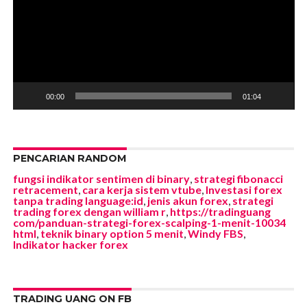
00:00
01:04
PENCARIAN RANDOM
fungsi indikator sentimen di binary
,
strategi fibonacci
retracement
,
cara kerja sistem vtube
,
Investasi forex
tanpa trading language:id
,
jenis akun forex
,
strategi
trading forex dengan william r
,
https://tradinguang
com/panduan-strategi-forex-scalping-1-menit-10034
html
,
teknik binary option 5 menit
,
Windy FBS
,
Indikator hacker forex
TRADING UANG ON FB