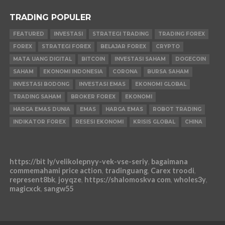
TRADING POPULER
FEATURED
INVESTASI
STRATEGI TRADING
TRADING FOREX
FOREX
STRATEGI FOREX
BELAJAR FOREX
CRYPTO
MATA UANG DIGITAL
BITCOIN
INVESTASI SAHAM
DOGECOIN
SAHAM
EKONOMI INDONESIA
CORONA
BURSA SAHAM
INVESTASI BODONG
INVESTASI EMAS
EKONOMI GLOBAL
TRADING SAHAM
BROKER FOREX
EKONOMI
HARGA EMAS DUNIA
EMAS
HARGA EMAS
ROBOT TRADING
INDIKATOR FOREX
RESESI EKONOMI
KRISIS GLOBAL
CHINA
https://bit ly/velikolepnyy-vek-vse-seriy
,
bagaimana
commemahami price action
,
tradinguang
,
Carex troodi
,
represent8bk
,
joyqze
,
https://shalomoskva com
,
wholes3y
,
magicxck
,
sangw55