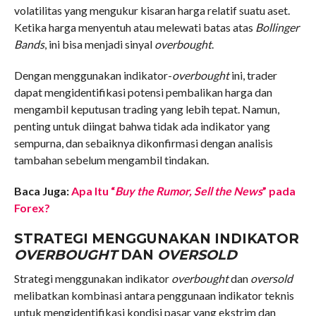
volatilitas yang mengukur kisaran harga relatif suatu aset.
Ketika harga menyentuh atau melewati batas atas
Bollinger
Bands
, ini bisa menjadi sinyal
overbought
.
Dengan menggunakan indikator-
overbought
ini, trader
dapat mengidentifikasi potensi pembalikan harga dan
mengambil keputusan trading yang lebih tepat. Namun,
penting untuk diingat bahwa tidak ada indikator yang
sempurna, dan sebaiknya dikonfirmasi dengan analisis
tambahan sebelum mengambil tindakan.
Baca Juga:
Apa Itu “
Buy the Rumor, Sell the News
” pada
Forex?
STRATEGI MENGGUNAKAN INDIKATOR
OVERBOUGHT
DAN
OVERSOLD
Strategi menggunakan indikator
overbought
dan
oversold
melibatkan kombinasi antara penggunaan indikator teknis
untuk mengidentifikasi kondisi pasar yang ekstrim dan