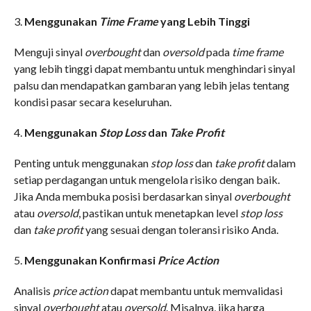
3.
Menggunakan
Time Frame
yang Lebih Tinggi
Menguji sinyal
overbought
dan
oversold
pada
time frame
yang lebih tinggi dapat membantu untuk menghindari sinyal
palsu dan mendapatkan gambaran yang lebih jelas tentang
kondisi pasar secara keseluruhan.
4.
Menggunakan
Stop Loss
dan
Take Profit
Penting untuk menggunakan
stop loss
dan
take profit
dalam
setiap perdagangan untuk mengelola risiko dengan baik.
Jika Anda membuka posisi berdasarkan sinyal
overbought
atau
oversold
, pastikan untuk menetapkan level
stop loss
dan
take profit
yang sesuai dengan toleransi risiko Anda.
5.
Menggunakan Konfirmasi
Price Action
Analisis
price action
dapat membantu untuk memvalidasi
sinyal
overbought
atau
oversold
. Misalnya, jika harga