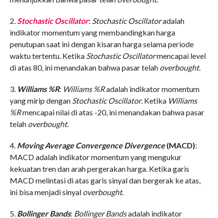
2.
Stochastic Oscillator
:
Stochastic Oscillator
adalah
indikator momentum yang membandingkan harga
penutupan saat ini dengan kisaran harga selama periode
waktu tertentu. Ketika
Stochastic Oscillator
mencapai level
di atas 80, ini menandakan bahwa pasar telah
overbought
.
3.
Williams %R
:
Williams %R
adalah indikator momentum
yang mirip dengan
Stochastic Oscillator
. Ketika
Williams
%R
mencapai nilai di atas -20, ini menandakan bahwa pasar
telah
overbought
.
4.
Moving Average Convergence Divergence
(MACD)
:
MACD adalah indikator momentum yang mengukur
kekuatan tren dan arah pergerakan harga. Ketika garis
MACD melintasi di atas garis sinyal dan bergerak ke atas,
ini bisa menjadi sinyal
overbought
.
5.
Bollinger Bands
:
Bollinger Bands
adalah indikator