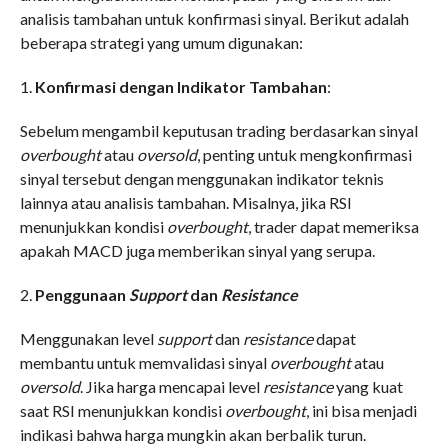
analisis tambahan untuk konfirmasi sinyal. Berikut adalah
beberapa strategi yang umum digunakan:
1.
Konfirmasi dengan Indikator Tambahan
:
Sebelum mengambil keputusan trading berdasarkan sinyal
overbought
atau
oversold
, penting untuk mengkonfirmasi
sinyal tersebut dengan menggunakan indikator teknis
lainnya atau analisis tambahan. Misalnya, jika RSI
menunjukkan kondisi
overbought
, trader dapat memeriksa
apakah MACD juga memberikan sinyal yang serupa.
2.
Penggunaan
Support
dan
Resistance
Menggunakan level
support
dan
resistance
dapat
membantu untuk memvalidasi sinyal
overbought
atau
oversold
. Jika harga mencapai level
resistance
yang kuat
saat RSI menunjukkan kondisi
overbought
, ini bisa menjadi
indikasi bahwa harga mungkin akan berbalik turun.