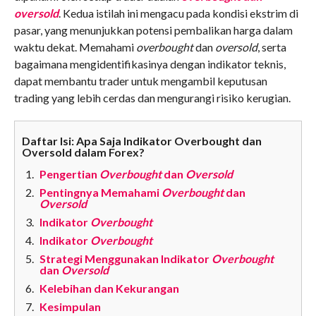
oversold
. Kedua istilah ini mengacu pada kondisi ekstrim di
pasar, yang menunjukkan potensi pembalikan harga dalam
waktu dekat. Memahami
overbought
dan
oversold
, serta
bagaimana mengidentifikasinya dengan indikator teknis,
dapat membantu trader untuk mengambil keputusan
trading yang lebih cerdas dan mengurangi risiko kerugian.
Daftar Isi: Apa Saja Indikator Overbought dan
Oversold dalam Forex?
Pengertian
Overbought
dan
Oversold
Pentingnya Memahami
Overbought
dan
Oversold
Indikator
Overbought
Indikator
Overbought
Strategi Menggunakan Indikator
Overbought
dan
Oversold
Kelebihan dan Kekurangan
Kesimpulan