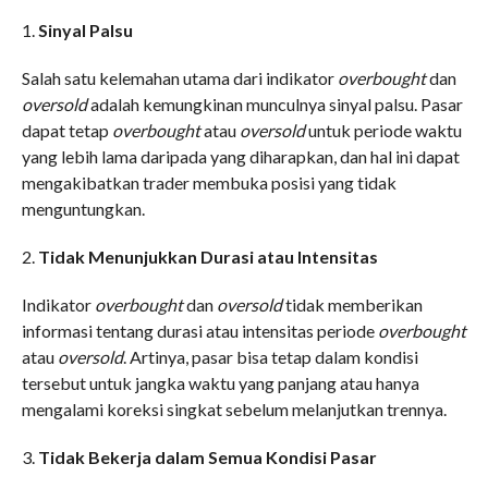
1.
Sinyal Palsu
Salah satu kelemahan utama dari indikator
overbought
dan
oversold
adalah kemungkinan munculnya sinyal palsu. Pasar
dapat tetap
overbought
atau
oversold
untuk periode waktu
yang lebih lama daripada yang diharapkan, dan hal ini dapat
mengakibatkan trader membuka posisi yang tidak
menguntungkan.
2.
Tidak Menunjukkan Durasi atau Intensitas
Indikator
overbought
dan
oversold
tidak memberikan
informasi tentang durasi atau intensitas periode
overbought
atau
oversold
. Artinya, pasar bisa tetap dalam kondisi
tersebut untuk jangka waktu yang panjang atau hanya
mengalami koreksi singkat sebelum melanjutkan trennya.
3.
Tidak Bekerja dalam Semua Kondisi Pasar