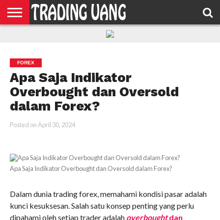
HOME
FEATURED
TRADING
MORE
FOREX
Apa Saja Indikator
Overbought dan Oversold
dalam Forex?
Posted on
April 30, 2024
Apa Saja Indikator Overbought dan Oversold dalam Forex?
Dalam dunia trading forex, memahami kondisi pasar adalah
kunci kesuksesan. Salah satu konsep penting yang perlu
dipahami oleh setiap trader adalah
overbought
dan