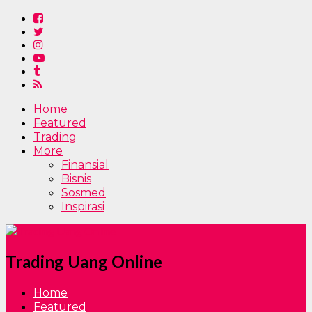
Home
Featured
Trading
More
Finansial
Bisnis
Sosmed
Inspirasi
Trading Uang Online
Home
Featured