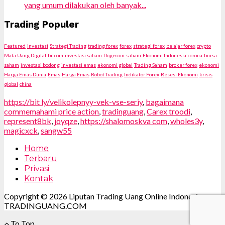
yang umum dilakukan oleh banyak...
Trading Populer
Featured
investasi
Strategi Trading
trading forex
forex
strategi forex
belajar forex
crypto
Mata Uang Digital
bitcoin
investasi saham
Dogecoin
saham
Ekonomi Indonesia
corona
bursa
saham
investasi bodong
investasi emas
ekonomi global
Trading Saham
broker forex
ekonomi
Harga Emas Dunia
Emas
Harga Emas
Robot Trading
Indikator Forex
Resesi Ekonomi
krisis
global
china
https://bit ly/velikolepnyy-vek-vse-seriy
,
bagaimana
commemahami price action
,
tradinguang
,
Carex troodi
,
represent8bk
,
joyqze
,
https://shalomoskva com
,
wholes3y
,
magicxck
,
sangw55
Home
Terbaru
Privasi
Kontak
Copyright © 2026 Liputan Trading Uang Online Indonesia.
TRADINGUANG.COM
To Top