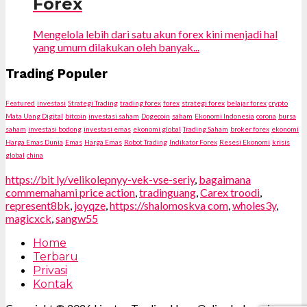
Forex
Mengelola lebih dari satu akun forex kini menjadi hal
yang umum dilakukan oleh banyak...
Trading Populer
Featured
investasi
Strategi Trading
trading forex
forex
strategi forex
belajar forex
crypto
Mata Uang Digital
bitcoin
investasi saham
Dogecoin
saham
Ekonomi Indonesia
corona
bursa
saham
investasi bodong
investasi emas
ekonomi global
Trading Saham
broker forex
ekonomi
Harga Emas Dunia
Emas
Harga Emas
Robot Trading
Indikator Forex
Resesi Ekonomi
krisis
global
china
https://bit ly/velikolepnyy-vek-vse-seriy
,
bagaimana
commemahami price action
,
tradinguang
,
Carex troodi
,
represent8bk
,
joyqze
,
https://shalomoskva com
,
wholes3y
,
magicxck
,
sangw55
Home
Terbaru
Privasi
Kontak