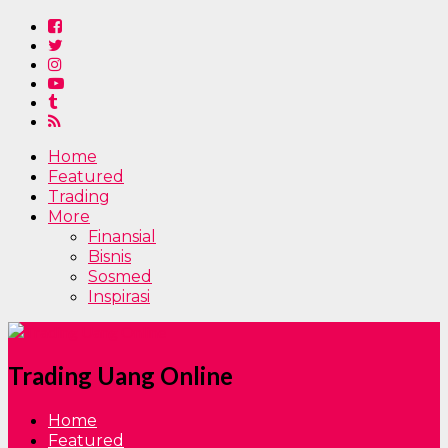
Home
Featured
Trading
More
Finansial
Bisnis
Sosmed
Inspirasi
Trading Uang Online
Home
Featured