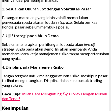
memvalidasi perhitungan manual.
2.
Sesuaikan Ukuran Lot dengan Volatilitas Pasar
Pasangan mata uang yang lebih volatil memerlukan
penyesuaian pada ukuran lot dan
stop loss
. Selalu periksa
kondisi pasar sebelum membuka posisi.
3.
Uji Strategi pada Akun Demo
Sebelum menerapkan perhitungan lot pada akun
live
, uji
strategi Anda pada akun demo. Ini akan membantu Anda
memahami cara kerja manajemen risiko tanpa mempertaruhkan
uang nyata.
4.
Disiplin pada Manajemen Risiko
Jangan tergoda untuk melanggar aturan risiko, meskipun pasar
terlihat menguntungkan. Disiplin adalah kunci untuk trading
yang sukses.
Baca Juga:
Inilah Cara Menghitung
Pips
Forex Dengan Mudah
dan Tepat!
Kesimpulan