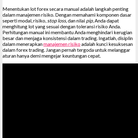
Menentukan lot forex secara manual adalah langkah penting
dalam manajemen risiko. Dengan memahami komponen dasar
seperti modal, risiko,
stop loss
, dan nilai
pip
, Anda dapat
menghitung lot yang sesuai dengan toleransi risiko Anda.
Perhitungan manual ini membantu Anda menghindari kerugian
besar dan menjaga konsistensi dalam trading. Ingatlah, disiplin
dalam menerapkan
manajemen risiko
adalah kunci kesuksesan
dalam forex trading. Jangan pernah tergoda untuk melanggar
aturan hanya demi mengejar keuntungan cepat.