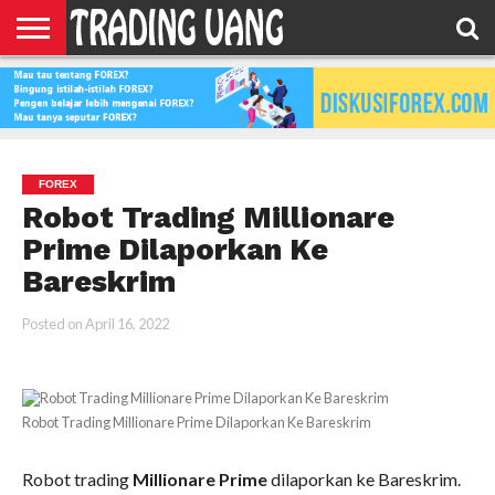
HOME
FEATURED
TRADING
MORE
FOREX
Robot Trading Millionare
Prime Dilaporkan Ke
Bareskrim
Posted on
April 16, 2022
Robot Trading Millionare Prime Dilaporkan Ke Bareskrim
Robot trading
Millionare Prime
dilaporkan ke Bareskrim.