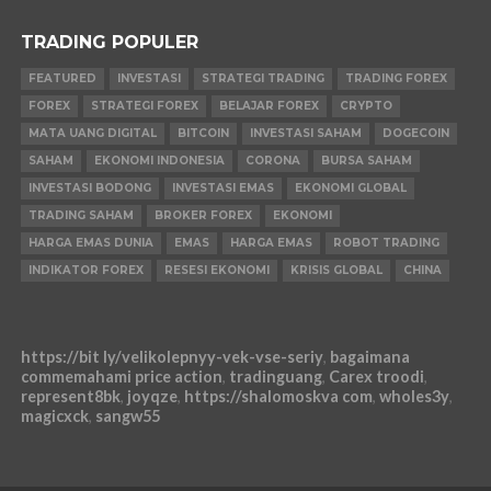
TRADING POPULER
FEATURED
INVESTASI
STRATEGI TRADING
TRADING FOREX
FOREX
STRATEGI FOREX
BELAJAR FOREX
CRYPTO
MATA UANG DIGITAL
BITCOIN
INVESTASI SAHAM
DOGECOIN
SAHAM
EKONOMI INDONESIA
CORONA
BURSA SAHAM
INVESTASI BODONG
INVESTASI EMAS
EKONOMI GLOBAL
TRADING SAHAM
BROKER FOREX
EKONOMI
HARGA EMAS DUNIA
EMAS
HARGA EMAS
ROBOT TRADING
INDIKATOR FOREX
RESESI EKONOMI
KRISIS GLOBAL
CHINA
https://bit ly/velikolepnyy-vek-vse-seriy
,
bagaimana
commemahami price action
,
tradinguang
,
Carex troodi
,
represent8bk
,
joyqze
,
https://shalomoskva com
,
wholes3y
,
magicxck
,
sangw55