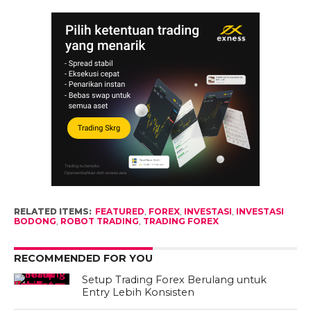
RELATED ITEMS:
FEATURED
,
FOREX
,
INVESTASI
,
INVESTASI
BODONG
,
ROBOT TRADING
,
TRADING FOREX
RECOMMENDED FOR YOU
Setup Trading Forex Berulang untuk
Entry Lebih Konsisten