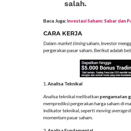
salah.
Baca Juga:
Investasi Saham: Sabar dan 
CARA KERJA
Dalam
market timing
saham, investor mengg
pergerakan pasar saham. Berikut adalah be
1.
Analisa Teknikal
Analisa teknikal melibatkan
pengamatan g
memprediksi pergerakan harga saham di ma
indikator teknikal, seperti
moving average
d
momentum pasar saham.
2.
Analisa Fundamental