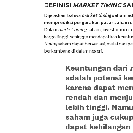
DEFINISI
MARKET TIMING
SA
Dijelaskan, bahwa
market timing
saham ada
memprediksi pergerakan pasar saham d
Dalam
market timing
saham, investor menco
harga tinggi, sehingga mendapatkan keunt
timing
saham dapat bervariasi, mulai dari pe
berkembang di dalam negeri.
Keuntungan dari
adalah potensi ke
karena dapat mem
rendah dan menju
lebih tinggi. Namu
saham juga cukup 
dapat kehilangan 