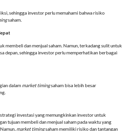
ediksi, sehingga investor perlu memahami bahwa risiko
ming
saham.
Tepat
tuk membeli dan menjual saham. Namun, terkadang sulit untuk
a depan, sehingga investor perlu memperhatikan berbagai
ugian dalam
market timing
saham bisa lebih besar
ng.
strategi investasi yang memungkinkan investor untuk
an tujuan membeli dan menjual saham pada waktu yang
. Namun,
market timing
saham memiliki risiko dan tantangan