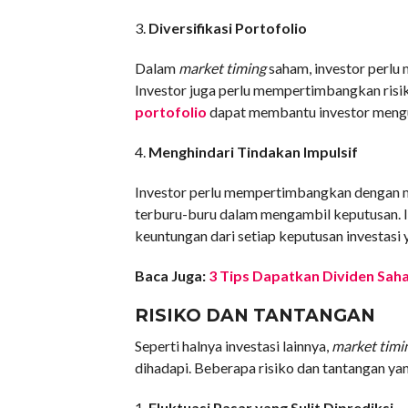
3.
Diversifikasi Portofolio
Dalam
market timing
saham, investor perlu 
Investor juga perlu mempertimbangkan risik
portofolio
dapat membantu investor mengur
4.
Menghindari Tindakan Impulsif
Investor perlu mempertimbangkan dengan ma
terburu-buru dalam mengambil keputusan. I
keuntungan dari setiap keputusan investasi 
Baca Juga:
3 Tips Dapatkan Dividen Sah
RISIKO DAN TANTANGAN
Seperti halnya investasi lainnya,
market timi
dihadapi. Beberapa risiko dan tantangan ya
1.
Fluktuasi Pasar yang Sulit Diprediksi