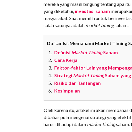
mereka yang masih bingung tentang apa itu
yang diketahui,
investasi saham
merupakan 
masyarakat. Saat memilih untuk berinvesta
salah satunya adalah
market timing
saham.
Daftar Isi: Memahami Market Timing Sa
Definisi
Market Timing
Saham
Cara Kerja
Faktor-faktor Lain yang Mempeng
Strategi
Market Timing
Saham yang 
Risiko dan Tantangan
Kesimpulan
Oleh karena itu, artikel ini akan membahas d
dibahas pula mengenai strategi yang efekti
harus dihadapi dalam
market timing
saham. 