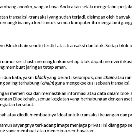
enambang anonim, yang artinya Anda akan selalu mengetahui perjalan
tatan transaksi-transaksi yang sudah terjadi, disimpan oleh banyak 
n kemungkinannya kecil untuk semua komputer itu mengalami gang
 Blockchain sendiri terdiri atas transaksi dan blok. Setiap blok 
i nomor seri, hash memungkinkan setiap blok dapat memverifikasi 
ang membuat jaringan tetap aman.
ri dua kata, yakni
block
yang berarti kelompok, dan
chain
atau ran
g saling terhubung (
chain
) guna mengeksekusi sebuah transaksi.
gan memeriksa dan memastikan informasi atau data dalam blok ada
 Dengan Blockchain, semua kegiatan yang berhubungan dengan aset kr
egiatan tersebut.
ubah atau diedit membuatnya ideal untuk transaksi keuangan dan p
namun sayangnya terkadang image menjaga privasi ini dianggap s
rang yang membuat atau menerima pembayaran.