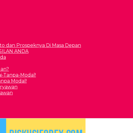
to dan Prospeknya Di Masa Depan
nda
uan?
Tanpa Modal!
yawan