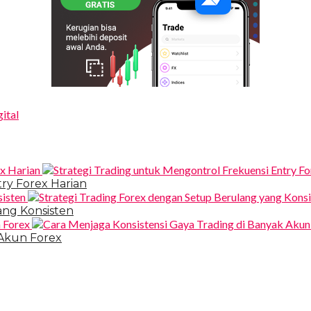
ital
ry Forex Harian
ang Konsisten
 Akun Forex