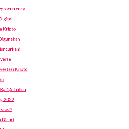
yptocurrency
igital
a Kripto
 Digunakan
luncurkan!
verse
vestasi Kripto
an
p 4,5 Triliun
ng 2022
stasi?
 Dicuri