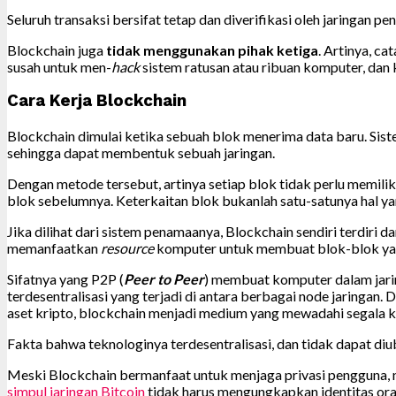
Seluruh transaksi bersifat tetap dan diverifikasi oleh jaringan p
Blockchain juga
tidak menggunakan pihak ketiga
. Artinya, ca
susah untuk men-
hack
sistem ratusan atau ribuan komputer, da
Cara Kerja Blockchain
Blockchain dimulai ketika sebuah blok menerima data baru. Sistem
sehingga dapat membentuk sebuah jaringan.
Dengan metode tersebut, artinya setiap blok tidak perlu memilik
blok sebelumnya. Keterkaitan blok bukanlah satu-satunya hal y
Jika dilihat dari sistem penamaanya, Blockchain sendiri terdiri da
memanfaatkan
resource
komputer untuk membuat blok-blok yan
Sifatnya yang P2P (
Peer to Peer
) membuat komputer dalam jarin
terdesentralisasi yang terjadi di antara berbagai node jaringan.
aset kripto, blockchain menjadi medium yang mewadahi segala k
Fakta bahwa teknologinya terdesentralisasi, dan tidak dapat di
Meski Blockchain bermanfaat untuk menjaga privasi pengguna, 
simpul jaringan Bitcoin
tidak harus mengungkapkan identitas o