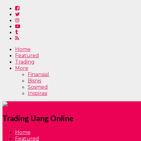
Home
Featured
Trading
More
Finansial
Bisnis
Sosmed
Inspirasi
Trading Uang Online
Home
Featured