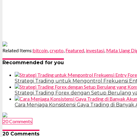
Related Items:
bitcoin
,
crypto
,
Featured
,
investasi
,
Mata Uang Dig
Recommended for you
Strategi Trading untuk Mengontrol Frekuensi Ent
Strategi Trading Forex dengan Setup Berulang y
Cara Menjaga Konsistensi Gaya Trading di Banyak
20 Comments
20 Comments