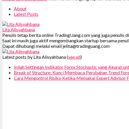
About
Latest Posts
Lita Alisyahbana
Penulis tetap berita online TradingUang.com yang juga penulis 
Saat ini masih juga aktif mengembangkan startup bersama penuli
Dapat dihubungi melalui email jelita@tradinguang.com
Latest posts by Lita Alisyahbana
(
see all
)
Inilah Settingan Indikator Forex Stochastic yang Akurat un
Break of Structure: Kunci Membaca Perubahan Trend For
Cara Mengontrol Risiko Ketika Memakai Expert Advisor F