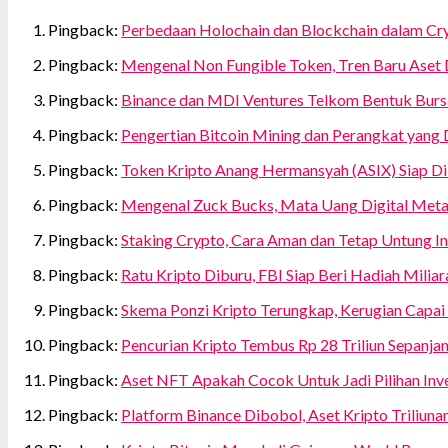
Pingback:
Perbedaan Holochain dan Blockchain dalam Cr
Pingback:
Mengenal Non Fungible Token, Tren Baru Aset D
Pingback:
Binance dan MDI Ventures Telkom Bentuk Burs
Pingback:
Pengertian Bitcoin Mining dan Perangkat yang
Pingback:
Token Kripto Anang Hermansyah (ASIX) Siap Di
Pingback:
Mengenal Zuck Bucks, Mata Uang Digital Meta
Pingback:
Staking Crypto, Cara Aman dan Tetap Untung In
Pingback:
Ratu Kripto Diburu, FBI Siap Beri Hadiah Miliar
Pingback:
Skema Ponzi Kripto Terungkap, Kerugian Capai R
Pingback:
Pencurian Kripto Tembus Rp 28 Triliun Sepanja
Pingback:
Aset NFT Apakah Cocok Untuk Jadi Pilihan Inve
Pingback:
Platform Binance Dibobol, Aset Kripto Triliunan