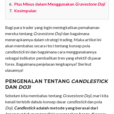
Plus Minus dalam Menggunakan
Gravestone Doji
Kesimpulan
Bagi para trader yang ingin meningkatkan pemahaman
mereka tentang
Gravestone Doji
dan bagaimana
menerapkannya dalam strategi trading. Maka artikel ini
akan membahas secara rinci tentang konsep pola
candlestick
ini dan bagaimana cara menggunakannya
sebagai indikator pembalikan tren yang efektif di pasar
forex. Bagaimana penjelasan lengkapnya? Berikut
ulasannya!
PENGENALAN TENTANG
CANDLESTICK
DAN
DOJI
Sebelum kita membahas tentang
Gravestone Doji
, mari kita
kenali terlebih dahulu konsep dasar
candlestick
dan pola
Doji
.
Candlestick
adalah metode yang berasal dari
Jepang untuk menganalisis pergerakan harga di pasar
.