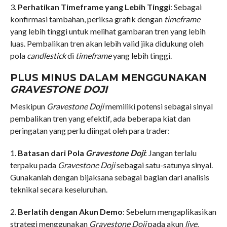
3.
Perhatikan Timeframe yang Lebih Tinggi
: Sebagai
konfirmasi tambahan, periksa grafik dengan
timeframe
yang lebih tinggi untuk melihat gambaran tren yang lebih
luas. Pembalikan tren akan lebih valid jika didukung oleh
pola
candlestick
di
timeframe
yang lebih tinggi.
PLUS MINUS DALAM MENGGUNAKAN
GRAVESTONE DOJI
Meskipun
Gravestone Doji
memiliki potensi sebagai sinyal
pembalikan tren yang efektif, ada beberapa kiat dan
peringatan yang perlu diingat oleh para trader:
1.
Batasan dari Pola
Gravestone Doji
: Jangan terlalu
terpaku pada
Gravestone Doji
sebagai satu-satunya sinyal.
Gunakanlah dengan bijaksana sebagai bagian dari analisis
teknikal secara keseluruhan.
2.
Berlatih dengan Akun Demo
: Sebelum mengaplikasikan
strategi menggunakan
Gravestone Doji
pada akun
live
,