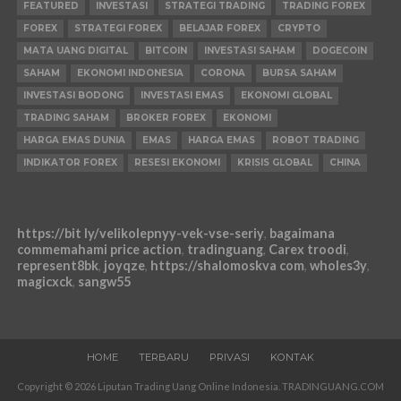
FEATURED
INVESTASI
STRATEGI TRADING
TRADING FOREX
FOREX
STRATEGI FOREX
BELAJAR FOREX
CRYPTO
MATA UANG DIGITAL
BITCOIN
INVESTASI SAHAM
DOGECOIN
SAHAM
EKONOMI INDONESIA
CORONA
BURSA SAHAM
INVESTASI BODONG
INVESTASI EMAS
EKONOMI GLOBAL
TRADING SAHAM
BROKER FOREX
EKONOMI
HARGA EMAS DUNIA
EMAS
HARGA EMAS
ROBOT TRADING
INDIKATOR FOREX
RESESI EKONOMI
KRISIS GLOBAL
CHINA
https://bit ly/velikolepnyy-vek-vse-seriy
,
bagaimana
commemahami price action
,
tradinguang
,
Carex troodi
,
represent8bk
,
joyqze
,
https://shalomoskva com
,
wholes3y
,
magicxck
,
sangw55
HOME
TERBARU
PRIVASI
KONTAK
Copyright © 2026 Liputan Trading Uang Online Indonesia. TRADINGUANG.COM