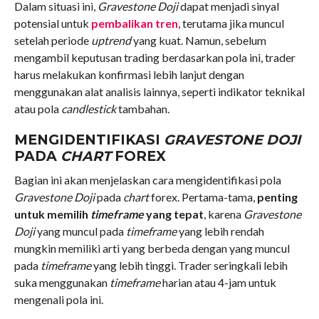
Dalam situasi ini,
Gravestone Doji
dapat menjadi sinyal
potensial untuk
pembalikan tren
, terutama jika muncul
setelah periode
uptrend
yang kuat. Namun, sebelum
mengambil keputusan trading berdasarkan pola ini, trader
harus melakukan konfirmasi lebih lanjut dengan
menggunakan alat analisis lainnya, seperti indikator teknikal
atau pola
candlestick
tambahan.
MENGIDENTIFIKASI
GRAVESTONE DOJI
PADA
CHART
FOREX
Bagian ini akan menjelaskan cara mengidentifikasi pola
Gravestone Doji
pada
chart
forex. Pertama-tama,
penting
untuk memilih
timeframe
yang tepat
, karena
Gravestone
Doji
yang muncul pada
timeframe
yang lebih rendah
mungkin memiliki arti yang berbeda dengan yang muncul
pada
timeframe
yang lebih tinggi. Trader seringkali lebih
suka menggunakan
timeframe
harian atau 4-jam untuk
mengenali pola ini.