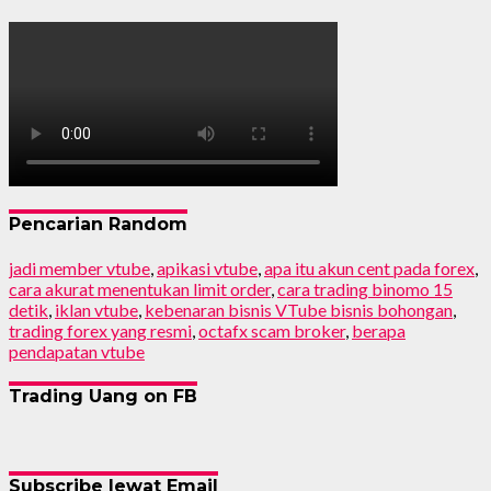
Pencarian Random
jadi member vtube
,
apikasi vtube
,
apa itu akun cent pada forex
,
cara akurat menentukan limit order
,
cara trading binomo 15
detik
,
iklan vtube
,
kebenaran bisnis VTube bisnis bohongan
,
trading forex yang resmi
,
octafx scam broker
,
berapa
pendapatan vtube
Trading Uang on FB
Subscribe lewat Email