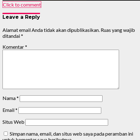
Click to comment
Leave a Reply
Alamat email Anda tidak akan dipublikasikan.
Ruas yang wajib
ditandai
*
Komentar
*
Nama
*
Email
*
Situs Web
Simpan nama, email, dan situs web saya pada peramban ini
untuk komentar saya berikutnya.