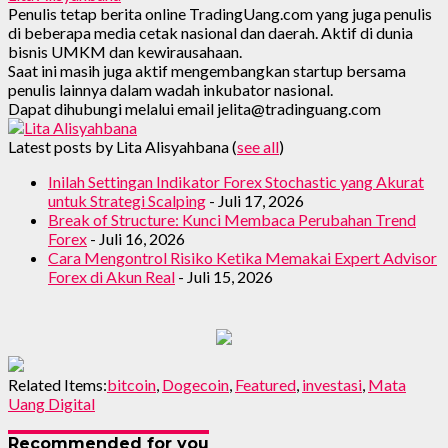
Penulis tetap berita online TradingUang.com yang juga penulis
di beberapa media cetak nasional dan daerah. Aktif di dunia
bisnis UMKM dan kewirausahaan.
Saat ini masih juga aktif mengembangkan startup bersama
penulis lainnya dalam wadah inkubator nasional.
Dapat dihubungi melalui email jelita@tradinguang.com
Latest posts by Lita Alisyahbana
(
see all
)
Inilah Settingan Indikator Forex Stochastic yang Akurat
untuk Strategi Scalping
- Juli 17, 2026
Break of Structure: Kunci Membaca Perubahan Trend
Forex
- Juli 16, 2026
Cara Mengontrol Risiko Ketika Memakai Expert Advisor
Forex di Akun Real
- Juli 15, 2026
Related Items:
bitcoin
,
Dogecoin
,
Featured
,
investasi
,
Mata
Uang Digital
Recommended for you