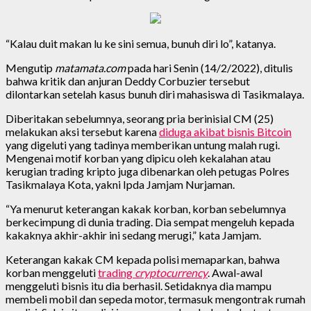
“Kalau duit makan lu ke sini semua, bunuh diri lo”, katanya.
Mengutip
matamata.com
pada hari Senin (14/2/2022), ditulis
bahwa kritik dan anjuran Deddy Corbuzier tersebut
dilontarkan setelah kasus bunuh diri mahasiswa di Tasikmalaya.
Diberitakan sebelumnya, seorang pria berinisial CM (25)
melakukan aksi tersebut karena
diduga akibat bisnis Bitcoin
yang digeluti yang tadinya memberikan untung malah rugi.
Mengenai motif korban yang dipicu oleh kekalahan atau
kerugian trading kripto juga dibenarkan oleh petugas Polres
Tasikmalaya Kota, yakni Ipda Jamjam Nurjaman.
“Ya menurut keterangan kakak korban, korban sebelumnya
berkecimpung di dunia trading. Dia sempat mengeluh kepada
kakaknya akhir-akhir ini sedang merugi,” kata Jamjam.
Keterangan kakak CM kepada polisi memaparkan, bahwa
korban menggeluti
trading
cryptocurrency
. Awal-awal
menggeluti bisnis itu dia berhasil. Setidaknya dia mampu
membeli mobil dan sepeda motor, termasuk mengontrak rumah