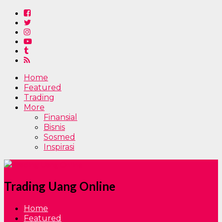
Home
Featured
Trading
More
Finansial
Bisnis
Sosmed
Inspirasi
Trading Uang Online
Home
Featured