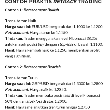
CONTOH PRAKTIS
RETRACE
TRADING
Contoh 1:
Retracement Bullish
Tren utama
: Naik
Harga saat ini
: EUR/USD bergerak dari 1.1000 ke 1.1200.
Retracement
: Harga turun ke 1.1150.
Tindakan
: Trader menggunakan level Fibonacci 38,2%
untuk masuk posisi
buy
dengan
stop-loss
di bawah 1.1100.
Hasil
: Harga kembali naik ke 1.1250, memberikan profit
yang signifikan.
Contoh 2:
Retracement Bearish
Tren utama
: Turun
Harga saat ini
: GBP/USD bergerak dari 1.3000 ke 1.2800.
Retracement
: Harga naik ke 1.2850.
Tindakan
: Trader membuka posisi
sell
di level Fibonacci
50% dengan
stop-loss
di atas 1.2900.
Hasil
: Harga melanjutkan tren turun hingga 1.2750,