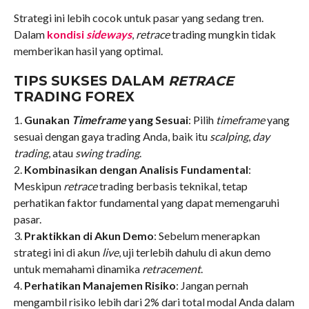
Strategi ini lebih cocok untuk pasar yang sedang tren.
Dalam
kondisi
sideways
,
retrace
trading mungkin tidak
memberikan hasil yang optimal.
TIPS SUKSES DALAM
RETRACE
TRADING FOREX
1.
Gunakan
Timeframe
yang Sesuai
: Pilih
timeframe
yang
sesuai dengan gaya trading Anda, baik itu
scalping
,
day
trading
, atau
swing trading
.
2.
Kombinasikan dengan Analisis Fundamental
:
Meskipun
retrace
trading berbasis teknikal, tetap
perhatikan faktor fundamental yang dapat memengaruhi
pasar.
3.
Praktikkan di Akun Demo
: Sebelum menerapkan
strategi ini di akun
live
, uji terlebih dahulu di akun demo
untuk memahami dinamika
retracement
.
4.
Perhatikan Manajemen Risiko
: Jangan pernah
mengambil risiko lebih dari 2% dari total modal Anda dalam