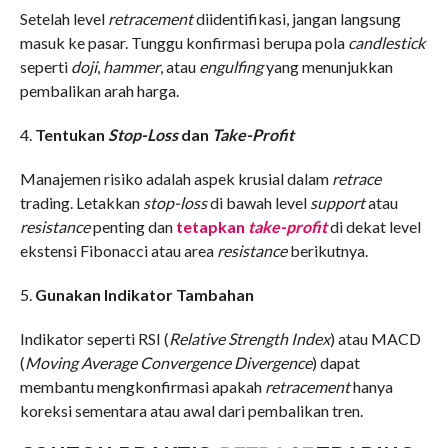
Setelah level
retracement
diidentifikasi, jangan langsung
masuk ke pasar. Tunggu konfirmasi berupa pola
candlestick
seperti
doji
,
hammer
, atau
engulfing
yang menunjukkan
pembalikan arah harga.
4.
Tentukan
Stop-Loss
dan
Take-Profit
Manajemen risiko adalah aspek krusial dalam
retrace
trading. Letakkan
stop-loss
di bawah level
support
atau
resistance
penting dan
tetapkan
take-profit
di dekat level
ekstensi Fibonacci atau area
resistance
berikutnya.
5.
Gunakan Indikator Tambahan
Indikator seperti RSI (
Relative Strength Index
) atau MACD
(
Moving Average Convergence Divergence
) dapat
membantu mengkonfirmasi apakah
retracement
hanya
koreksi sementara atau awal dari pembalikan tren.