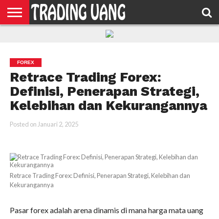
HOME
FEATURED
TRADING
MORE
FOREX
Retrace Trading Forex:
Definisi, Penerapan Strategi,
Kelebihan dan Kekurangannya
Posted on
Januari 2, 2025
Retrace Trading Forex: Definisi, Penerapan Strategi, Kelebihan dan
Kekurangannya
Pasar forex adalah arena dinamis di mana harga mata uang