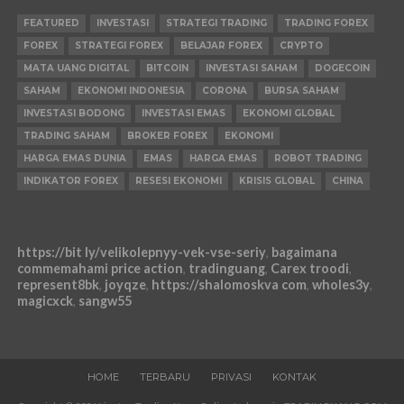
FEATURED
INVESTASI
STRATEGI TRADING
TRADING FOREX
FOREX
STRATEGI FOREX
BELAJAR FOREX
CRYPTO
MATA UANG DIGITAL
BITCOIN
INVESTASI SAHAM
DOGECOIN
SAHAM
EKONOMI INDONESIA
CORONA
BURSA SAHAM
INVESTASI BODONG
INVESTASI EMAS
EKONOMI GLOBAL
TRADING SAHAM
BROKER FOREX
EKONOMI
HARGA EMAS DUNIA
EMAS
HARGA EMAS
ROBOT TRADING
INDIKATOR FOREX
RESESI EKONOMI
KRISIS GLOBAL
CHINA
https://bit ly/velikolepnyy-vek-vse-seriy
,
bagaimana
commemahami price action
,
tradinguang
,
Carex troodi
,
represent8bk
,
joyqze
,
https://shalomoskva com
,
wholes3y
,
magicxck
,
sangw55
HOME
TERBARU
PRIVASI
KONTAK