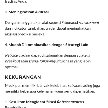
trading Anda.
3.
Meningkatkan Akurasi
Dengan menggunakan alat seperti Fibonacci
retracement
dan indikator tambahan, trader dapat meningkatkan
akurasi prediksi mereka.
4.
Mudah Dikombinasikan dengan Strategi Lain
Retrace
trading dapat digabungkan dengan strategi
breakout
atau
trend-following
untuk hasil yang lebih
optimal.
KEKURANGAN
Meskipun memiliki banyak kelebihan,
retrace
trading juga
memiliki beberapa kelemahan yang perlu diperhatikan:
1.
Kesulitan Mengidentifikasi
Retracement
vs
Pembalikan