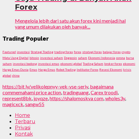
Forex
Mengelola lebih dari satu akun forex kini menjadi hal
yang umum dilakukan oleh banyak...
Trading Populer
Featured
investasi
Strategi Trading
trading forex
forex
strategi forex
belajar forex
crypto
Mata Uang Digital
bitcoin
investasi saham
Dogecoin
saham
Ekonomi Indonesia
corona
bursa
saham
investasi bodong
investasi emas
ekonomi global
Trading Saham
broker forex
ekonomi
Harga Emas Dunia
Emas
Harga Emas
Robot Trading
Indikator Forex
Resesi Ekonomi
krisis
global
china
https://bit ly/velikolepnyy-vek-vse-seriy
,
bagaimana
commemahami price action
,
tradinguang
,
Carex troodi
,
represent8bk
,
joyqze
,
https://shalomoskva com
,
wholes3y
,
magicxck
,
sangw55
Home
Terbaru
Privasi
Kontak