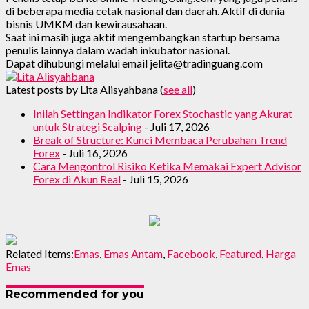
di beberapa media cetak nasional dan daerah. Aktif di dunia
bisnis UMKM dan kewirausahaan.
Saat ini masih juga aktif mengembangkan startup bersama
penulis lainnya dalam wadah inkubator nasional.
Dapat dihubungi melalui email jelita@tradinguang.com
Latest posts by Lita Alisyahbana
(
see all
)
Inilah Settingan Indikator Forex Stochastic yang Akurat
untuk Strategi Scalping
- Juli 17, 2026
Break of Structure: Kunci Membaca Perubahan Trend
Forex
- Juli 16, 2026
Cara Mengontrol Risiko Ketika Memakai Expert Advisor
Forex di Akun Real
- Juli 15, 2026
Related Items:
Emas
,
Emas Antam
,
Facebook
,
Featured
,
Harga
Emas
Recommended for you