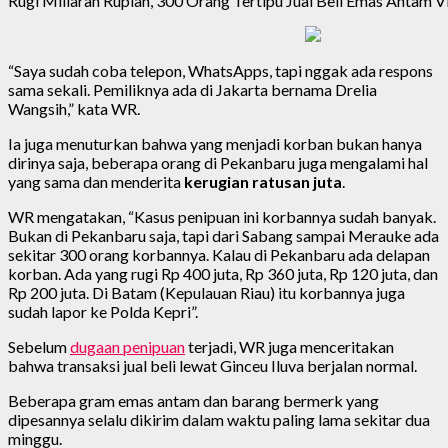
Rugi Miliaran Rupiah, 300 Orang Tertipu Jual Beli Emas Antam 
“Saya sudah coba telepon, WhatsApps, tapi nggak ada respons
sama sekali. Pemiliknya ada di Jakarta bernama Drelia
Wangsih,” kata WR.
Ia juga menuturkan bahwa yang menjadi korban bukan hanya
dirinya saja, beberapa orang di Pekanbaru juga mengalami hal
yang sama dan menderita
kerugian ratusan juta
.
WR mengatakan, “Kasus penipuan ini korbannya sudah banyak.
Bukan di Pekanbaru saja, tapi dari Sabang sampai Merauke ada
sekitar 300 orang korbannya. Kalau di Pekanbaru ada delapan
korban. Ada yang rugi Rp 400 juta, Rp 360 juta, Rp 120 juta, dan
Rp 200 juta. Di Batam (Kepulauan Riau) itu korbannya juga
sudah lapor ke Polda Kepri”.
Sebelum
dugaan penipuan
terjadi, WR juga menceritakan
bahwa transaksi jual beli lewat Ginceu Iluva berjalan normal.
Beberapa gram emas antam dan barang bermerk yang
dipesannya selalu dikirim dalam waktu paling lama sekitar dua
minggu.