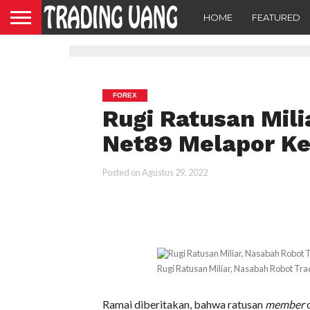
HOME
FEATURED
FOREX
Rugi Ratusan Mili
Net89 Melapor Ke
Posted on
Agustus 29, 2022
Rugi Ratusan Miliar, Nasabah Robot Tr
Ramai diberitakan, bahwa ratusan
member
d