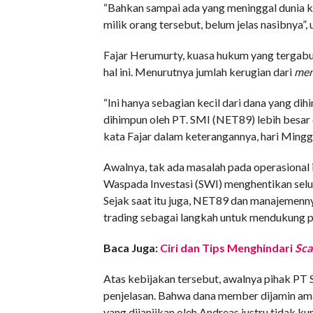
“Bahkan sampai ada yang meninggal dunia ka
milik orang tersebut, belum jelas nasibnya”,
Fajar Herumurty, kuasa hukum yang tergab
hal ini. Menurutnya jumlah kerugian dari
me
“Ini hanya sebagian kecil dari dana yang di
dihimpun oleh PT. SMI (NET89) lebih besa
kata Fajar dalam keterangannya, hari Mingg
Awalnya, tak ada masalah pada operasional 
Waspada Investasi (SWI) menghentikan selur
Sejak saat itu juga, NET89 dan manajemen
trading sebagai langkah untuk mendukung 
Baca Juga:
Ciri dan Tips Menghindari
Sc
Atas kebijakan tersebut, awalnya pihak PT
penjelasan. Bahwa dana member dijamin am
yang dijanjikan oleh Andreas justru tidak k