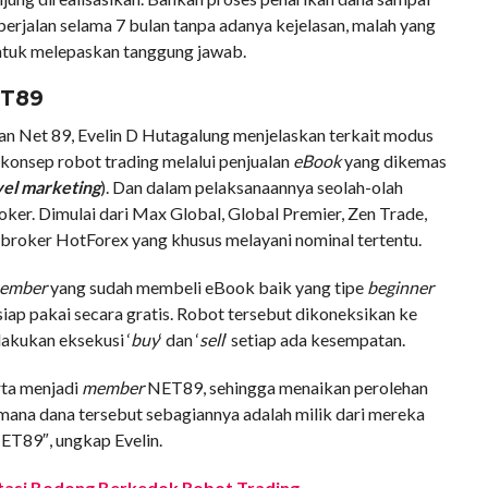
h berjalan selama 7 bulan tanpa adanya kejelasan, malah yang
ntuk melepaskan tanggung jawab.
T89
n Net 89, Evelin D Hutagalung menjelaskan terkait modus
konsep robot trading melalui penjualan
eBook
yang dikemas
vel marketing
). Dan dalam pelaksanaannya seolah-olah
er. Dimulai dari Max Global, Global Premier, Zen Trade,
 broker HotForex yang khusus melayani nominal tertentu.
ember
yang sudah membeli eBook baik yang tipe
beginner
iap pakai secara gratis. Robot tersebut dikoneksikan ke
akukan eksekusi ‘
buy
‘ dan ‘
sell
‘ setiap ada kesempatan.
rta menjadi
member
NET89, sehingga menaikan perolehan
ana dana tersebut sebagiannya adalah milik dari mereka
T89″, ungkap Evelin.
tasi Bodong Berkedok Robot Trading