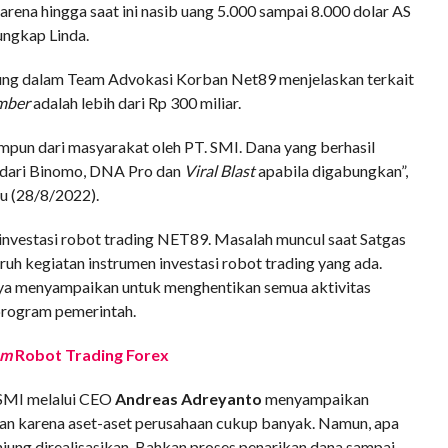
rena hingga saat ini nasib uang 5.000 sampai 8.000 dolar AS
 ungkap Linda.
ung dalam Team Advokasi Korban Net89 menjelaskan terkait
mber
adalah lebih dari Rp 300 miliar.
himpun dari masyarakat oleh PT. SMI. Dana yang berhasil
r dari Binomo, DNA Pro dan
Viral Blast
apabila digabungkan”,
u (28/8/2022).
investasi robot trading NET89. Masalah muncul saat Satgas
uh kegiatan instrumen investasi robot trading yang ada.
nya menyampaikan untuk menghentikan semua aktivitas
program pemerintah.
am
Robot Trading Forex
 SMI melalui CEO
Andreas Adreyanto
menyampaikan
an karena aset-aset perusahaan cukup banyak. Namun, apa
unjung direalisasikan. Bahkan proses penarikan dana sampai