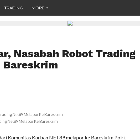
TRADING
MORE
ar, Nasabah Robot Trading
 Bareskrim
ading Net89 Melapor Ke Bareskrim
ari Komunitas Korban NET89 melapor ke Bareskrim Polri.