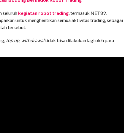
n seluruh
kegiatan robot trading
, termasuk NET89.
ikan untuk menghentikan semua aktivitas trading, sebagai
ah tersebut.
ng,
top up
,
withdrawal
tidak bisa dilakukan lagi oleh para