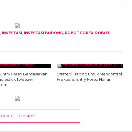
,
INVESTASI
,
INVESTASI BODONG
,
ROBOT FOREX
,
ROBOT
i Entry Forex Berdasarkan
Strategi Trading untuk Mengontrol
ndlestick Tweezer
Frekuensi Entry Forex Harian
ttom
CLICK TO COMMENT