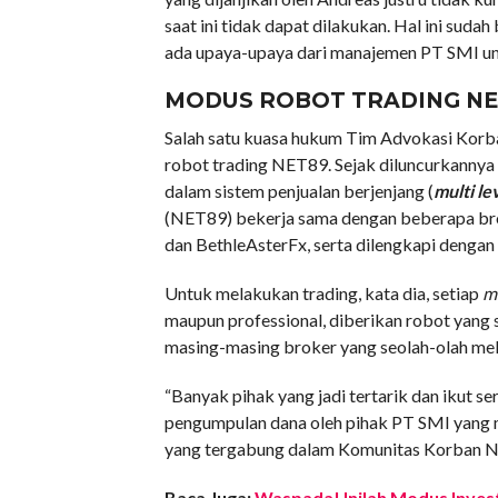
saat ini tidak dapat dilakukan. Hal ini suda
ada upaya-upaya dari manajemen PT SMI u
MODUS ROBOT TRADING NE
Salah satu kuasa hukum Tim Advokasi Korba
robot trading NET89. Sejak diluncurkannya 
dalam sistem penjualan berjenjang (
multi le
(NET89) bekerja sama dengan beberapa brok
dan BethleAsterFx, serta dilengkapi dengan
Untuk melakukan trading, kata dia, setiap
m
maupun professional, diberikan robot yang s
masing-masing broker yang seolah-olah mel
“Banyak pihak yang jadi tertarik dan ikut se
pengumpulan dana oleh pihak PT SMI yang m
yang tergabung dalam Komunitas Korban NE
Baca Juga:
Waspada! Inilah Modus Inves