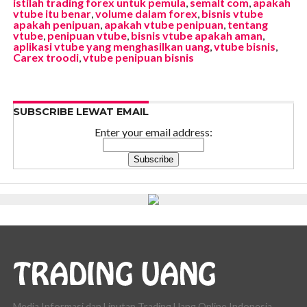
istilah trading forex untuk pemula
,
semalt com
,
apakah
vtube itu benar
,
volume dalam forex
,
bisnis vtube
apakah penipuan
,
apakah vtube penipuan
,
tentang
vtube
,
penipuan vtube
,
bisnis vtube apakah aman
,
aplikasi vtube yang menghasilkan uang
,
vtube bisnis
,
Carex troodi
,
vtube penipuan bisnis
SUBSCRIBE LEWAT EMAIL
Enter your email address:
Media Informasi dan Liputan Trading Uang Online Indonesia