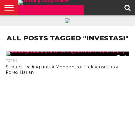
HOME
FEATURED
TRADING
MORE
ALL POSTS TAGGED "INVESTASI"
47
FOREX
Strategi Trading untuk Mengontrol Frekuensi Entry
Forex Harian