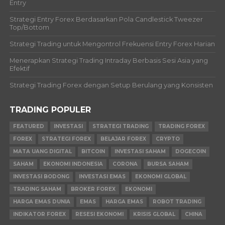
Entry
Strategi Entry Forex Berdasarkan Pola Candlestick Tweezer
Top/Bottom
Strategi Trading untuk Mengontrol Frekuensi Entry Forex Harian
Menerapkan Strategi Trading Intraday Berbasis Sesi Asia yang
Efektif
Strategi Trading Forex dengan Setup Berulang yang Konsisten
TRADING POPULER
FEATURED
INVESTASI
STRATEGI TRADING
TRADING FOREX
FOREX
STRATEGI FOREX
BELAJAR FOREX
CRYPTO
MATA UANG DIGITAL
BITCOIN
INVESTASI SAHAM
DOGECOIN
SAHAM
EKONOMI INDONESIA
CORONA
BURSA SAHAM
INVESTASI BODONG
INVESTASI EMAS
EKONOMI GLOBAL
TRADING SAHAM
BROKER FOREX
EKONOMI
HARGA EMAS DUNIA
EMAS
HARGA EMAS
ROBOT TRADING
INDIKATOR FOREX
RESESI EKONOMI
KRISIS GLOBAL
CHINA