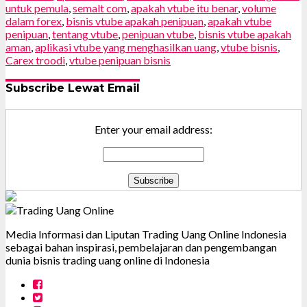
untuk pemula
,
semalt com
,
apakah vtube itu benar
,
volume
dalam forex
,
bisnis vtube apakah penipuan
,
apakah vtube
penipuan
,
tentang vtube
,
penipuan vtube
,
bisnis vtube apakah
aman
,
aplikasi vtube yang menghasilkan uang
,
vtube bisnis
,
Carex troodi
,
vtube penipuan bisnis
Subscribe Lewat Email
Enter your email address:
Media Informasi dan Liputan Trading Uang Online Indonesia
sebagai bahan inspirasi, pembelajaran dan pengembangan
dunia bisnis trading uang online di Indonesia