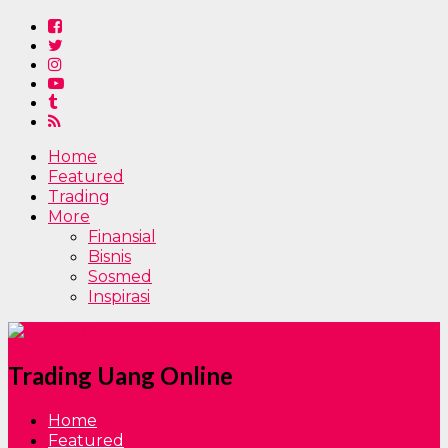
Home
Featured
Trading
More
Finansial
Bisnis
Sosmed
Inspirasi
Trading Uang Online
Home
Featured