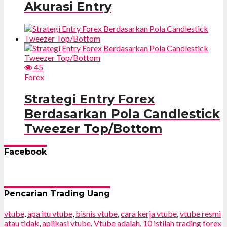
Akurasi Entry
45
Forex
Strategi Entry Forex
Berdasarkan Pola Candlestick
Tweezer Top/Bottom
Facebook
Pencarian Trading Uang
vtube
,
apa itu vtube
,
bisnis vtube
,
cara kerja vtube
,
vtube resmi
atau tidak
,
aplikasi vtube
,
Vtube adalah
,
10 istilah trading forex