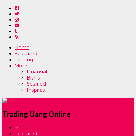
Home
Featured
Trading
More
Finansial
Bisnis
Sosmed
Inspirasi
Trading Uang Online
Home
Featured