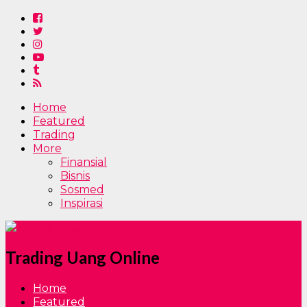
Home
Featured
Trading
More
Finansial
Bisnis
Sosmed
Inspirasi
Trading Uang Online
Home
Featured