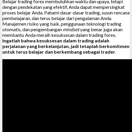
Belajar trading forex membutuhkan waktu dan upaya, tetapi
dengan pendekatan yang efektif, Anda dapat mempersingkat
proses belajar Anda. Pahami dasar-dasar trading, susun rencana
pembelajaran, dan terus belajar dari pengalaman Anda.
Manajemen risiko yang baik, penggunaan teknologi trading
otomatis, dan pengembangan
mindset
yang benar juga akan
membantu Anda meraih kesuksesan dalam trading forex.
Ingatlah bahwa kesuksesan dalam trading adalah
perjalanan yang berkelanjutan, jadi tetaplah berkomitmen
untuk terus belajar dan berkembang sebagai trader
.