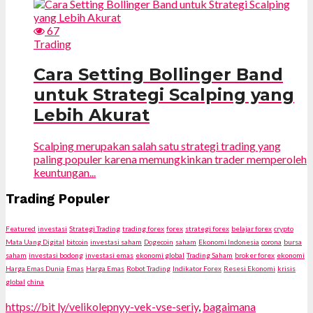
67
Trading
Cara Setting Bollinger Band
untuk Strategi Scalping yang
Lebih Akurat
Scalping merupakan salah satu strategi trading yang
paling populer karena memungkinkan trader memperoleh
keuntungan...
Trading Populer
Featured
investasi
Strategi Trading
trading forex
forex
strategi forex
belajar forex
crypto
Mata Uang Digital
bitcoin
investasi saham
Dogecoin
saham
Ekonomi Indonesia
corona
bursa
saham
investasi bodong
investasi emas
ekonomi global
Trading Saham
broker forex
ekonomi
Harga Emas Dunia
Emas
Harga Emas
Robot Trading
Indikator Forex
Resesi Ekonomi
krisis
global
china
https://bit ly/velikolepnyy-vek-vse-seriy
,
bagaimana