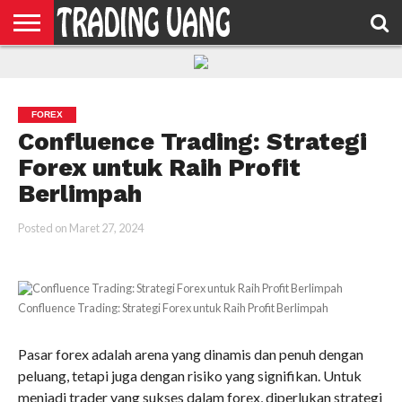
HOME
FEATURED
TRADING
MORE
FOREX
Confluence Trading: Strategi
Forex untuk Raih Profit
Berlimpah
Posted on
Maret 27, 2024
Confluence Trading: Strategi Forex untuk Raih Profit Berlimpah
Pasar forex adalah arena yang dinamis dan penuh dengan
peluang, tetapi juga dengan risiko yang signifikan. Untuk
menjadi trader yang sukses dalam forex, diperlukan strategi