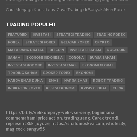
Cara Menjaga Konsistensi Gaya Trading di Banyak Akun Forex
TRADING POPULER
FEATURED
INVESTASI
STRATEGI TRADING
TRADING FOREX
FOREX
STRATEGI FOREX
BELAJAR FOREX
CRYPTO
MATA UANG DIGITAL
BITCOIN
INVESTASI SAHAM
DOGECOIN
SAHAM
EKONOMI INDONESIA
CORONA
BURSA SAHAM
INVESTASI BODONG
INVESTASI EMAS
EKONOMI GLOBAL
TRADING SAHAM
BROKER FOREX
EKONOMI
HARGA EMAS DUNIA
EMAS
HARGA EMAS
ROBOT TRADING
INDIKATOR FOREX
RESESI EKONOMI
KRISIS GLOBAL
CHINA
https://bit ly/velikolepnyy-vek-vse-seriy
,
bagaimana
commemahami price action
,
tradinguang
,
Carex troodi
,
represent8bk
,
joyqze
,
https://shalomoskva com
,
wholes3y
,
magicxck
,
sangw55