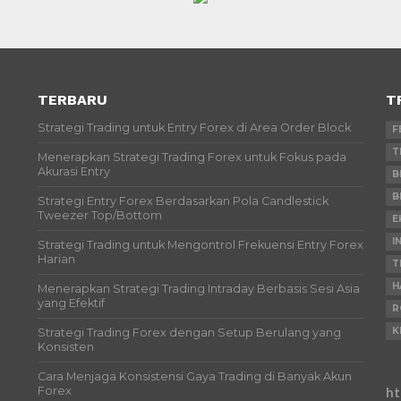
TERBARU
T
Strategi Trading untuk Entry Forex di Area Order Block
F
T
Menerapkan Strategi Trading Forex untuk Fokus pada
Akurasi Entry
B
B
Strategi Entry Forex Berdasarkan Pola Candlestick
Tweezer Top/Bottom
E
I
Strategi Trading untuk Mengontrol Frekuensi Entry Forex
Harian
T
H
Menerapkan Strategi Trading Intraday Berbasis Sesi Asia
yang Efektif
R
K
Strategi Trading Forex dengan Setup Berulang yang
Konsisten
Cara Menjaga Konsistensi Gaya Trading di Banyak Akun
Forex
ht