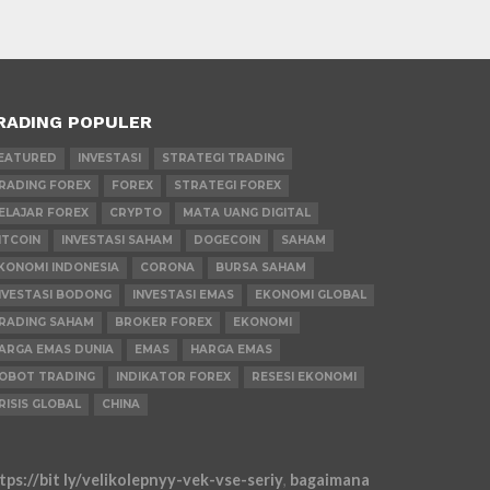
RADING POPULER
EATURED
INVESTASI
STRATEGI TRADING
RADING FOREX
FOREX
STRATEGI FOREX
ELAJAR FOREX
CRYPTO
MATA UANG DIGITAL
ITCOIN
INVESTASI SAHAM
DOGECOIN
SAHAM
KONOMI INDONESIA
CORONA
BURSA SAHAM
NVESTASI BODONG
INVESTASI EMAS
EKONOMI GLOBAL
RADING SAHAM
BROKER FOREX
EKONOMI
ARGA EMAS DUNIA
EMAS
HARGA EMAS
OBOT TRADING
INDIKATOR FOREX
RESESI EKONOMI
RISIS GLOBAL
CHINA
tps://bit ly/velikolepnyy-vek-vse-seriy
,
bagaimana