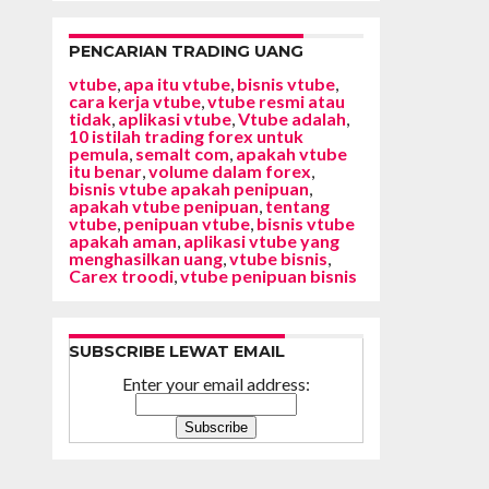
PENCARIAN TRADING UANG
vtube
,
apa itu vtube
,
bisnis vtube
,
cara kerja vtube
,
vtube resmi atau
tidak
,
aplikasi vtube
,
Vtube adalah
,
10 istilah trading forex untuk
pemula
,
semalt com
,
apakah vtube
itu benar
,
volume dalam forex
,
bisnis vtube apakah penipuan
,
apakah vtube penipuan
,
tentang
vtube
,
penipuan vtube
,
bisnis vtube
apakah aman
,
aplikasi vtube yang
menghasilkan uang
,
vtube bisnis
,
Carex troodi
,
vtube penipuan bisnis
SUBSCRIBE LEWAT EMAIL
Enter your email address: