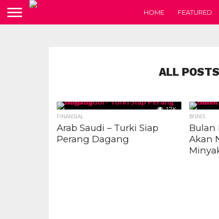
HOME
FEATURED
ALL POSTS
1.7K
FINANSIAL
BISNIS
Arab Saudi – Turki Siap
Bulan 
Perang Dagang
Akan N
Minya