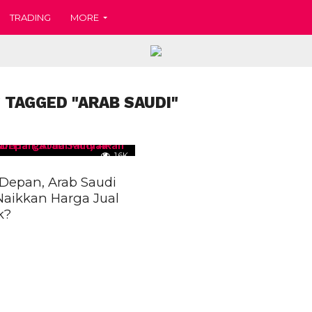
TRADING
MORE
 TAGGED "ARAB SAUDI"
1.6K
Depan, Arab Saudi
aikkan Harga Jual
k?