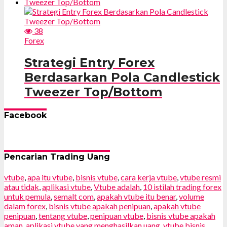
38
Forex
Strategi Entry Forex
Berdasarkan Pola Candlestick
Tweezer Top/Bottom
Facebook
Pencarian Trading Uang
vtube
,
apa itu vtube
,
bisnis vtube
,
cara kerja vtube
,
vtube resmi
atau tidak
,
aplikasi vtube
,
Vtube adalah
,
10 istilah trading forex
untuk pemula
,
semalt com
,
apakah vtube itu benar
,
volume
dalam forex
,
bisnis vtube apakah penipuan
,
apakah vtube
penipuan
,
tentang vtube
,
penipuan vtube
,
bisnis vtube apakah
aman
,
aplikasi vtube yang menghasilkan uang
,
vtube bisnis
,