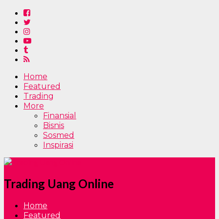
Home
Featured
Trading
More
Finansial
Bisnis
Sosmed
Inspirasi
Trading Uang Online
Home
Featured