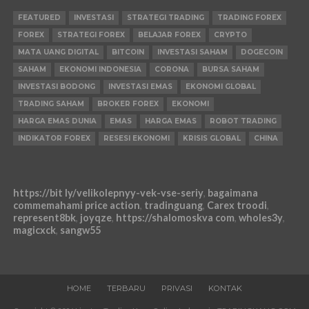
FEATURED
INVESTASI
STRATEGI TRADING
TRADING FOREX
FOREX
STRATEGI FOREX
BELAJAR FOREX
CRYPTO
MATA UANG DIGITAL
BITCOIN
INVESTASI SAHAM
DOGECOIN
SAHAM
EKONOMI INDONESIA
CORONA
BURSA SAHAM
INVESTASI BODONG
INVESTASI EMAS
EKONOMI GLOBAL
TRADING SAHAM
BROKER FOREX
EKONOMI
HARGA EMAS DUNIA
EMAS
HARGA EMAS
ROBOT TRADING
INDIKATOR FOREX
RESESI EKONOMI
KRISIS GLOBAL
CHINA
https://bit ly/velikolepnyy-vek-vse-seriy
,
bagaimana
commemahami price action
,
tradinguang
,
Carex troodi
,
represent8bk
,
joyqze
,
https://shalomoskva com
,
wholes3y
,
magicxck
,
sangw55
HOME
TERBARU
PRIVASI
KONTAK