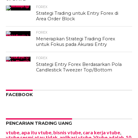
FOREX
Strategi Trading untuk Entry Forex di
Area Order Block
FOREX
Menerapkan Strategi Trading Forex
untuk Fokus pada Akurasi Entry
FOREX
Strategi Entry Forex Berdasarkan Pola
Candlestick Tweezer Top/Bottom
FACEBOOK
PENCARIAN TRADING UANG
vtube
,
apa itu vtube
,
bisnis vtube
,
cara kerja vtube
,
vtube resmi atau tidak
,
aplikasi vtube
,
Vtube adalah
,
10