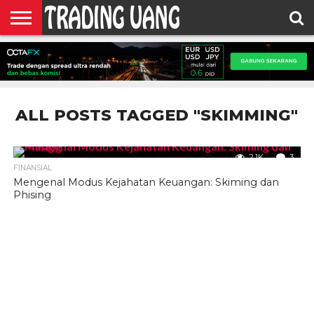
HOME
FEATURED
TRADING
MORE
ALL POSTS TAGGED "SKIMMING"
2.1K
3
FINANSIAL
Mengenal Modus Kejahatan Keuangan: Skiming dan
Phising