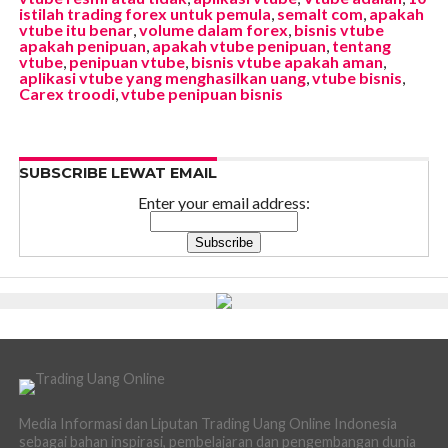
istilah trading forex untuk pemula
,
semalt com
,
apakah
vtube itu benar
,
volume dalam forex
,
bisnis vtube
apakah penipuan
,
apakah vtube penipuan
,
tentang
vtube
,
penipuan vtube
,
bisnis vtube apakah aman
,
aplikasi vtube yang menghasilkan uang
,
vtube bisnis
,
Carex troodi
,
vtube penipuan bisnis
SUBSCRIBE LEWAT EMAIL
Enter your email address:
Media Informasi dan Liputan Trading Uang Online Indonesia
sebagai bahan inspirasi, pembelajaran dan pengembangan dunia