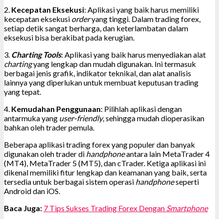
2.
Kecepatan Eksekusi
: Aplikasi yang baik harus memiliki
kecepatan eksekusi
order
yang tinggi. Dalam trading forex,
setiap detik sangat berharga, dan keterlambatan dalam
eksekusi bisa berakibat pada kerugian.
3.
Charting Tools
: Aplikasi yang baik harus menyediakan alat
charting
yang lengkap dan mudah digunakan. Ini termasuk
berbagai jenis grafik, indikator teknikal, dan alat analisis
lainnya yang diperlukan untuk membuat keputusan trading
yang tepat.
4.
Kemudahan Penggunaan
: Pilihlah aplikasi dengan
antarmuka yang
user-friendly
, sehingga mudah dioperasikan
bahkan oleh trader pemula.
Beberapa aplikasi trading forex yang populer dan banyak
digunakan oleh trader di
handphone
antara lain MetaTrader 4
(MT4), MetaTrader 5 (MT5), dan cTrader. Ketiga aplikasi ini
dikenal memiliki fitur lengkap dan keamanan yang baik, serta
tersedia untuk berbagai sistem operasi
handphone
seperti
Android dan iOS.
Baca Juga:
7 Tips Sukses Trading Forex Dengan
Smartphone