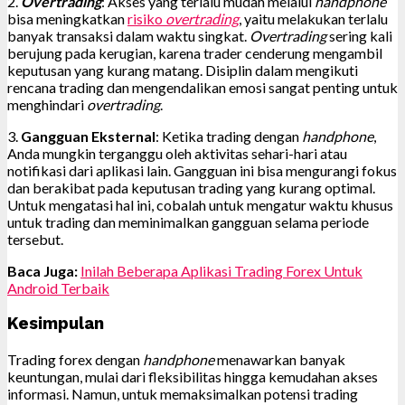
2.
Overtrading
: Akses yang terlalu mudah melalui
handphone
bisa meningkatkan
risiko
overtrading
, yaitu melakukan terlalu
banyak transaksi dalam waktu singkat.
Overtrading
sering kali
berujung pada kerugian, karena trader cenderung mengambil
keputusan yang kurang matang. Disiplin dalam mengikuti
rencana trading dan mengendalikan emosi sangat penting untuk
menghindari
overtrading
.
3.
Gangguan Eksternal
: Ketika trading dengan
handphone
,
Anda mungkin terganggu oleh aktivitas sehari-hari atau
notifikasi dari aplikasi lain. Gangguan ini bisa mengurangi fokus
dan berakibat pada keputusan trading yang kurang optimal.
Untuk mengatasi hal ini, cobalah untuk mengatur waktu khusus
untuk trading dan meminimalkan gangguan selama periode
tersebut.
Baca Juga:
Inilah Beberapa Aplikasi Trading Forex Untuk
Android Terbaik
Kesimpulan
Trading forex dengan
handphone
menawarkan banyak
keuntungan, mulai dari fleksibilitas hingga kemudahan akses
informasi. Namun, untuk memaksimalkan potensi trading