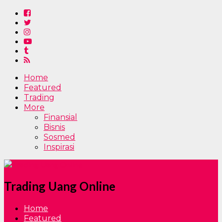
Home
Featured
Trading
More
Finansial
Bisnis
Sosmed
Inspirasi
Trading Uang Online
Home
Featured