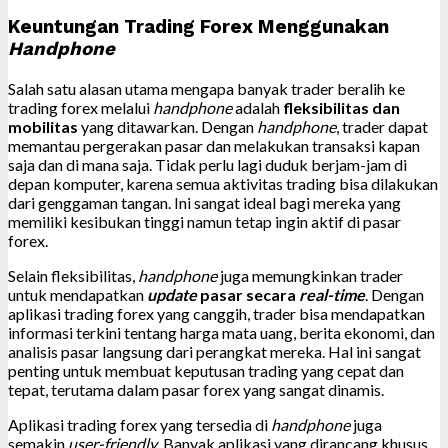
Keuntungan Trading Forex Menggunakan
Handphone
Salah satu alasan utama mengapa banyak trader beralih ke
trading forex melalui
handphone
adalah
fleksibilitas dan
mobilitas
yang ditawarkan. Dengan
handphone
, trader dapat
memantau pergerakan pasar dan melakukan transaksi kapan
saja dan di mana saja. Tidak perlu lagi duduk berjam-jam di
depan komputer, karena semua aktivitas trading bisa dilakukan
dari genggaman tangan. Ini sangat ideal bagi mereka yang
memiliki kesibukan tinggi namun tetap ingin aktif di pasar
forex.
Selain fleksibilitas,
handphone
juga memungkinkan trader
untuk mendapatkan
update
pasar secara
real-time
. Dengan
aplikasi trading forex yang canggih, trader bisa mendapatkan
informasi terkini tentang harga mata uang, berita ekonomi, dan
analisis pasar langsung dari perangkat mereka. Hal ini sangat
penting untuk membuat keputusan trading yang cepat dan
tepat, terutama dalam pasar forex yang sangat dinamis.
Aplikasi trading forex yang tersedia di
handphone
juga
semakin
user-friendly
. Banyak aplikasi yang dirancang khusus