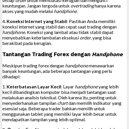
setiap
order
untuk membatasi kerugian dan mengunci
keuntungan. Jangan tergoda untuk
overtrading
hanya karena
akses yang mudah melalui
handphone
.
4.
Koneksi Internet yang Stabil
: Pastikan Anda memiliki
koneksi internet yang stabil dan cepat saat trading dengan
handphone
. Koneksi yang lambat atau tidak stabil dapat
menyebabkan keterlambatan eksekusi
order
, yang bisa
berakibat pada kerugian.
Tantangan Trading Forex dengan
Handphone
Meskipun trading forex dengan
handphone
menawarkan
banyak keuntungan, ada beberapa tantangan yang perlu
dihadapi:
1.
Keterbatasan Layar Kecil
: Layar
handphone
yang lebih
kecil dibandingkan komputer bisa menjadi tantangan saat
melakukan analisis teknikal. Oleh karena itu, penting untuk
menyederhanakan tampilan
chart
dan memilih indikator yang
esensial saja. Beberapa trader bahkan memilih untuk
menggunakan tablet yang memiliki layar lebih besar untuk
mendapatkan tampilan yang lebih optimal.