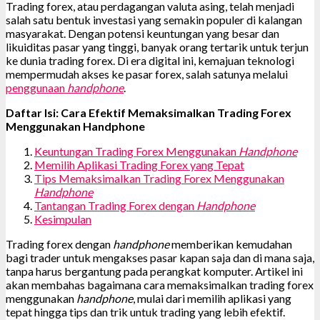
Trading forex, atau perdagangan valuta asing, telah menjadi
salah satu bentuk investasi yang semakin populer di kalangan
masyarakat. Dengan potensi keuntungan yang besar dan
likuiditas pasar yang tinggi, banyak orang tertarik untuk terjun
ke dunia trading forex. Di era digital ini, kemajuan teknologi
mempermudah akses ke pasar forex, salah satunya melalui
penggunaan
handphone
.
Daftar Isi: Cara Efektif Memaksimalkan Trading Forex
Menggunakan Handphone
Keuntungan Trading Forex Menggunakan
Handphone
Memilih Aplikasi Trading Forex yang Tepat
Tips Memaksimalkan Trading Forex Menggunakan
Handphone
Tantangan Trading Forex dengan
Handphone
Kesimpulan
Trading forex dengan
handphone
memberikan kemudahan
bagi trader untuk mengakses pasar kapan saja dan di mana saja,
tanpa harus bergantung pada perangkat komputer. Artikel ini
akan membahas bagaimana cara memaksimalkan trading forex
menggunakan
handphone
, mulai dari memilih aplikasi yang
tepat hingga tips dan trik untuk trading yang lebih efektif.