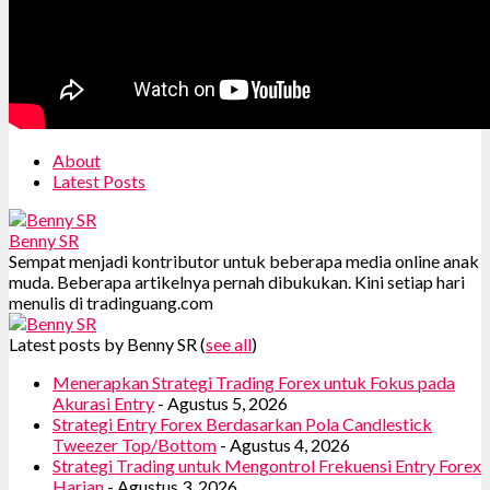
About
Latest Posts
Benny SR
Sempat menjadi kontributor untuk beberapa media online anak
muda. Beberapa artikelnya pernah dibukukan. Kini setiap hari
menulis di tradinguang.com
Latest posts by Benny SR
(
see all
)
Menerapkan Strategi Trading Forex untuk Fokus pada
Akurasi Entry
- Agustus 5, 2026
Strategi Entry Forex Berdasarkan Pola Candlestick
Tweezer Top/Bottom
- Agustus 4, 2026
Strategi Trading untuk Mengontrol Frekuensi Entry Forex
Harian
- Agustus 3, 2026