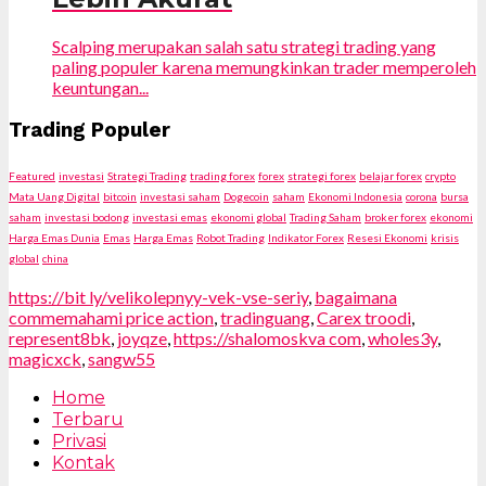
Scalping merupakan salah satu strategi trading yang
paling populer karena memungkinkan trader memperoleh
keuntungan...
Trading Populer
Featured
investasi
Strategi Trading
trading forex
forex
strategi forex
belajar forex
crypto
Mata Uang Digital
bitcoin
investasi saham
Dogecoin
saham
Ekonomi Indonesia
corona
bursa
saham
investasi bodong
investasi emas
ekonomi global
Trading Saham
broker forex
ekonomi
Harga Emas Dunia
Emas
Harga Emas
Robot Trading
Indikator Forex
Resesi Ekonomi
krisis
global
china
https://bit ly/velikolepnyy-vek-vse-seriy
,
bagaimana
commemahami price action
,
tradinguang
,
Carex troodi
,
represent8bk
,
joyqze
,
https://shalomoskva com
,
wholes3y
,
magicxck
,
sangw55
Home
Terbaru
Privasi
Kontak