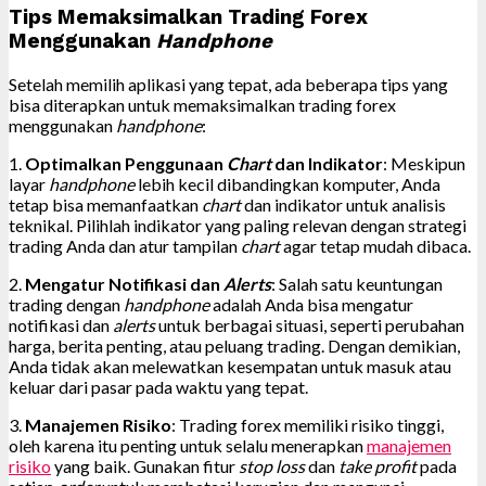
Tips Memaksimalkan Trading Forex
Menggunakan
Handphone
Setelah memilih aplikasi yang tepat, ada beberapa tips yang
bisa diterapkan untuk memaksimalkan trading forex
menggunakan
handphone
:
1.
Optimalkan Penggunaan
Chart
dan Indikator
: Meskipun
layar
handphone
lebih kecil dibandingkan komputer, Anda
tetap bisa memanfaatkan
chart
dan indikator untuk analisis
teknikal. Pilihlah indikator yang paling relevan dengan strategi
trading Anda dan atur tampilan
chart
agar tetap mudah dibaca.
2.
Mengatur Notifikasi dan
Alerts
: Salah satu keuntungan
trading dengan
handphone
adalah Anda bisa mengatur
notifikasi dan
alerts
untuk berbagai situasi, seperti perubahan
harga, berita penting, atau peluang trading. Dengan demikian,
Anda tidak akan melewatkan kesempatan untuk masuk atau
keluar dari pasar pada waktu yang tepat.
3.
Manajemen Risiko
: Trading forex memiliki risiko tinggi,
oleh karena itu penting untuk selalu menerapkan
manajemen
risiko
yang baik. Gunakan fitur
stop loss
dan
take profit
pada