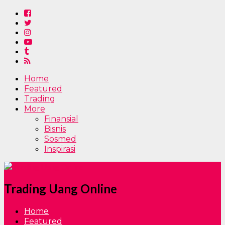
Home
Featured
Trading
More
Finansial
Bisnis
Sosmed
Inspirasi
Trading Uang Online
Home
Featured