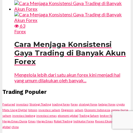
63
Forex
Cara Menjaga Konsistensi
Gaya Trading di Banyak Akun
Forex
Mengelola lebih dari satu akun forex kini menjadi hal
yang umum dilakukan oleh banyak...
Trading Populer
Featured
investasi
Strategi Trading
trading forex
forex
strategi forex
belajar forex
crypto
Mata Uang Digital
bitcoin
investasi saham
Dogecoin
saham
Ekonomi Indonesia
corona
bursa
saham
investasi bodong
investasi emas
ekonomi global
Trading Saham
broker forex
ekonomi
Harga Emas Dunia
Emas
Harga Emas
Robot Trading
Indikator Forex
Resesi Ekonomi
krisis
global
china