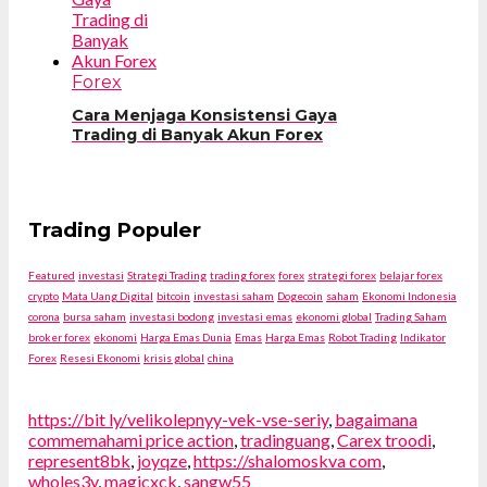
Forex
Cara Menjaga Konsistensi Gaya
Trading di Banyak Akun Forex
Trading Populer
Featured
investasi
Strategi Trading
trading forex
forex
strategi forex
belajar forex
crypto
Mata Uang Digital
bitcoin
investasi saham
Dogecoin
saham
Ekonomi Indonesia
corona
bursa saham
investasi bodong
investasi emas
ekonomi global
Trading Saham
broker forex
ekonomi
Harga Emas Dunia
Emas
Harga Emas
Robot Trading
Indikator
Forex
Resesi Ekonomi
krisis global
china
https://bit ly/velikolepnyy-vek-vse-seriy
,
bagaimana
commemahami price action
,
tradinguang
,
Carex troodi
,
represent8bk
,
joyqze
,
https://shalomoskva com
,
wholes3y
,
magicxck
,
sangw55