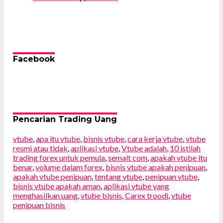
Facebook
Pencarian Trading Uang
vtube
,
apa itu vtube
,
bisnis vtube
,
cara kerja vtube
,
vtube
resmi atau tidak
,
aplikasi vtube
,
Vtube adalah
,
10 istilah
trading forex untuk pemula
,
semalt com
,
apakah vtube itu
benar
,
volume dalam forex
,
bisnis vtube apakah penipuan
,
apakah vtube penipuan
,
tentang vtube
,
penipuan vtube
,
bisnis vtube apakah aman
,
aplikasi vtube yang
menghasilkan uang
,
vtube bisnis
,
Carex troodi
,
vtube
penipuan bisnis