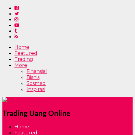
Home
Featured
Trading
More
Finansial
Bisnis
Sosmed
Inspirasi
Trading Uang Online
Home
Featured