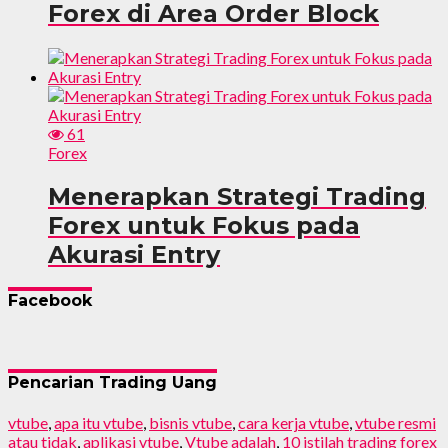
Forex di Area Order Block
61
Forex
Menerapkan Strategi Trading
Forex untuk Fokus pada
Akurasi Entry
Facebook
Pencarian Trading Uang
vtube
,
apa itu vtube
,
bisnis vtube
,
cara kerja vtube
,
vtube resmi
atau tidak
,
aplikasi vtube
,
Vtube adalah
,
10 istilah trading forex