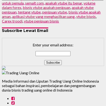
untuk pemula
,
semalt com
,
apakah vtube itu benar
,
volume
dalam forex
,
bisnis vtube apakah penipuan
,
apakah vtube
penipuan
,
tentang vtube
,
penipuan vtube
,
bisnis vtube apakah
aman
,
aplikasi vtube yang menghasilkan uang
,
vtube bisnis
,
Carex troodi
,
vtube penipuan bisnis
Subscribe Lewat Email
Enter your email address:
Media Informasi dan Liputan Trading Uang Online Indonesia
sebagai bahan inspirasi, pembelajaran dan pengembangan
dunia bisnis trading uang online di Indonesia