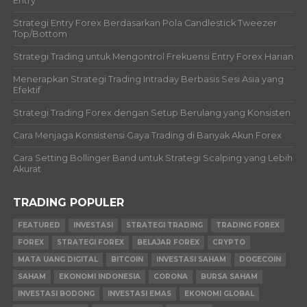
Entry
Strategi Entry Forex Berdasarkan Pola Candlestick Tweezer
Top/Bottom
Strategi Trading untuk Mengontrol Frekuensi Entry Forex Harian
Menerapkan Strategi Trading Intraday Berbasis Sesi Asia yang
Efektif
Strategi Trading Forex dengan Setup Berulang yang Konsisten
Cara Menjaga Konsistensi Gaya Trading di Banyak Akun Forex
Cara Setting Bollinger Band untuk Strategi Scalping yang Lebih
Akurat
TRADING POPULER
FEATURED
INVESTASI
STRATEGI TRADING
TRADING FOREX
FOREX
STRATEGI FOREX
BELAJAR FOREX
CRYPTO
MATA UANG DIGITAL
BITCOIN
INVESTASI SAHAM
DOGECOIN
SAHAM
EKONOMI INDONESIA
CORONA
BURSA SAHAM
INVESTASI BODONG
INVESTASI EMAS
EKONOMI GLOBAL