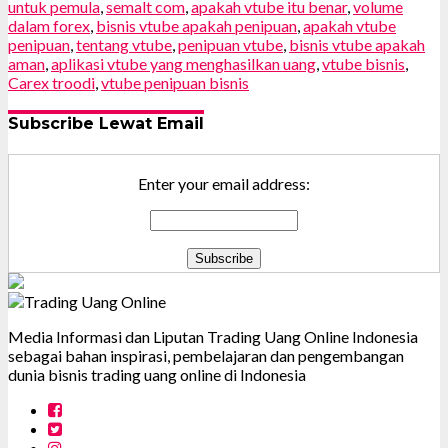
untuk pemula
,
semalt com
,
apakah vtube itu benar
,
volume
dalam forex
,
bisnis vtube apakah penipuan
,
apakah vtube
penipuan
,
tentang vtube
,
penipuan vtube
,
bisnis vtube apakah
aman
,
aplikasi vtube yang menghasilkan uang
,
vtube bisnis
,
Carex troodi
,
vtube penipuan bisnis
Subscribe Lewat Email
Enter your email address:
Media Informasi dan Liputan Trading Uang Online Indonesia
sebagai bahan inspirasi, pembelajaran dan pengembangan
dunia bisnis trading uang online di Indonesia