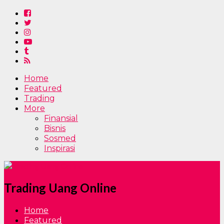
Home
Featured
Trading
More
Finansial
Bisnis
Sosmed
Inspirasi
Trading Uang Online
Home
Featured