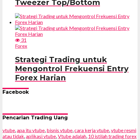
Tweezer Top/Bottom
31
Forex
Strategi Trading untuk
Mengontrol Frekuensi Entry
Forex Harian
Facebook
Pencarian Trading Uang
vtube
,
apa itu vtube
,
bisnis vtube
,
cara kerja vtube
,
vtube resmi
atau tidak
,
aplikasi vtube
,
Vtube adalah
,
10 istilah trading forex