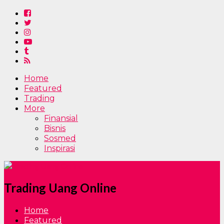
Home
Featured
Trading
More
Finansial
Bisnis
Sosmed
Inspirasi
Trading Uang Online
Home
Featured