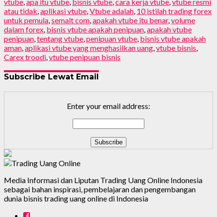
vtube
,
apa itu vtube
,
bisnis vtube
,
cara kerja vtube
,
vtube resmi
atau tidak
,
aplikasi vtube
,
Vtube adalah
,
10 istilah trading forex
untuk pemula
,
semalt com
,
apakah vtube itu benar
,
volume
dalam forex
,
bisnis vtube apakah penipuan
,
apakah vtube
penipuan
,
tentang vtube
,
penipuan vtube
,
bisnis vtube apakah
aman
,
aplikasi vtube yang menghasilkan uang
,
vtube bisnis
,
Carex troodi
,
vtube penipuan bisnis
Subscribe Lewat Email
Enter your email address:
Media Informasi dan Liputan Trading Uang Online Indonesia
sebagai bahan inspirasi, pembelajaran dan pengembangan
dunia bisnis trading uang online di Indonesia