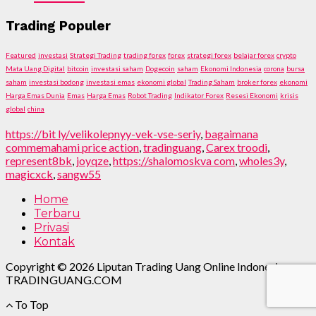
Trading Populer
Featured
investasi
Strategi Trading
trading forex
forex
strategi forex
belajar forex
crypto
Mata Uang Digital
bitcoin
investasi saham
Dogecoin
saham
Ekonomi Indonesia
corona
bursa
saham
investasi bodong
investasi emas
ekonomi global
Trading Saham
broker forex
ekonomi
Harga Emas Dunia
Emas
Harga Emas
Robot Trading
Indikator Forex
Resesi Ekonomi
krisis
global
china
https://bit ly/velikolepnyy-vek-vse-seriy
,
bagaimana
commemahami price action
,
tradinguang
,
Carex troodi
,
represent8bk
,
joyqze
,
https://shalomoskva com
,
wholes3y
,
magicxck
,
sangw55
Home
Terbaru
Privasi
Kontak
Copyright © 2026 Liputan Trading Uang Online Indonesia.
TRADINGUANG.COM
To Top