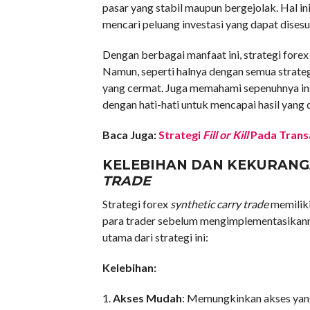
pasar yang stabil maupun bergejolak. Hal in
mencari peluang investasi yang dapat disesu
Dengan berbagai manfaat ini, strategi fore
Namun, seperti halnya dengan semua strateg
yang cermat. Juga memahami sepenuhnya ins
dengan hati-hati untuk mencapai hasil yang 
Baca Juga:
Strategi
Fill or Kill
Pada Transa
KELEBIHAN DAN KEKURANG
TRADE
Strategi forex
synthetic carry trade
memiliki
para trader sebelum mengimplementasikann
utama dari strategi ini:
Kelebihan:
1.
Akses Mudah
: Memungkinkan akses yan