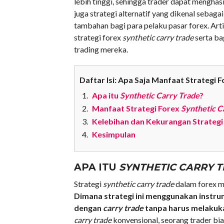
lebih tinggi, sehingga trader dapat menghas
juga strategi alternatif yang dikenal sebaga
tambahan bagi para pelaku pasar forex. Ar
strategi forex
synthetic carry trade
serta ba
trading mereka.
Daftar Isi: Apa Saja Manfaat Strategi 
Apa itu
Synthetic Carry Trade
?
Manfaat Strategi Forex
Synthetic C
Kelebihan dan Kekurangan Strategi
Kesimpulan
APA ITU
SYNTHETIC CARRY 
Strategi
synthetic carry trade
dalam forex me
Dimana strategi ini menggunakan instrum
dengan
carry trade
tanpa harus melakuk
carry trade
konvensional, seorang trader bi