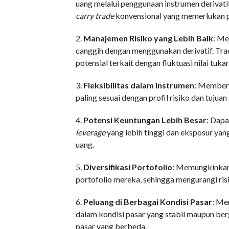
uang melalui penggunaan instrumen derivati
carry trade
konvensional yang memerlukan p
2.
Manajemen Risiko yang Lebih Baik
: Me
canggih dengan menggunakan derivatif. Tra
potensial terkait dengan fluktuasi nilai tuka
3.
Fleksibilitas dalam Instrumen
: Memberi
paling sesuai dengan profil risiko dan tujuan 
4.
Potensi Keuntungan Lebih Besar
: Dap
leverage
yang lebih tinggi dan eksposur ya
uang.
5.
Diversifikasi Portofolio
: Memungkinkan 
portofolio mereka, sehingga mengurangi risi
6.
Peluang di Berbagai Kondisi Pasar
: Me
dalam kondisi pasar yang stabil maupun ber
pasar yang berbeda.