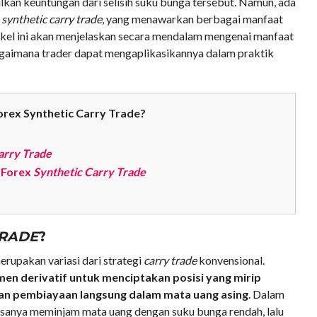
ilkan keuntungan dari selisih suku bunga tersebut. Namun, ada
i
synthetic carry trade
, yang menawarkan berbagai manfaat
tikel ini akan menjelaskan secara mendalam mengenai manfaat
gaimana trader dapat mengaplikasikannya dalam praktik
Forex Synthetic Carry Trade?
arry Trade
 Forex
Synthetic Carry Trade
TRADE
?
rupakan variasi dari strategi
carry trade
konvensional.
en derivatif untuk menciptakan posisi yang mirip
an pembiayaan langsung dalam mata uang asing
. Dalam
asanya meminjam mata uang dengan suku bunga rendah, lalu