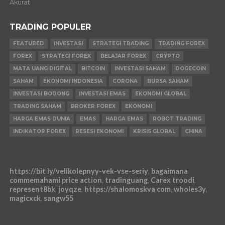
Akurat
TRADING POPULER
FEATURED
INVESTASI
STRATEGI TRADING
TRADING FOREX
FOREX
STRATEGI FOREX
BELAJAR FOREX
CRYPTO
MATA UANG DIGITAL
BITCOIN
INVESTASI SAHAM
DOGECOIN
SAHAM
EKONOMI INDONESIA
CORONA
BURSA SAHAM
INVESTASI BODONG
INVESTASI EMAS
EKONOMI GLOBAL
TRADING SAHAM
BROKER FOREX
EKONOMI
HARGA EMAS DUNIA
EMAS
HARGA EMAS
ROBOT TRADING
INDIKATOR FOREX
RESESI EKONOMI
KRISIS GLOBAL
CHINA
https://bit ly/velikolepnyy-vek-vse-seriy
,
bagaimana
commemahami price action
,
tradinguang
,
Carex troodi
,
represent8bk
,
joyqze
,
https://shalomoskva com
,
wholes3y
,
magicxck
,
sangw55