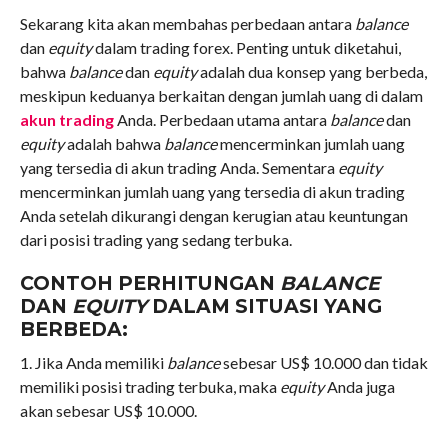
Sekarang kita akan membahas perbedaan antara
balance
dan
equity
dalam trading forex. Penting untuk diketahui,
bahwa
balance
dan
equity
adalah dua konsep yang berbeda,
meskipun keduanya berkaitan dengan jumlah uang di dalam
akun trading
Anda. Perbedaan utama antara
balance
dan
equity
adalah bahwa
balance
mencerminkan jumlah uang
yang tersedia di akun trading Anda. Sementara
equity
mencerminkan jumlah uang yang tersedia di akun trading
Anda setelah dikurangi dengan kerugian atau keuntungan
dari posisi trading yang sedang terbuka.
CONTOH PERHITUNGAN
BALANCE
DAN
EQUITY
DALAM SITUASI YANG
BERBEDA:
1. Jika Anda memiliki
balance
sebesar US$ 10.000 dan tidak
memiliki posisi trading terbuka, maka
equity
Anda juga
akan sebesar US$ 10.000.