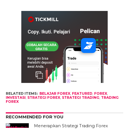
RELATED ITEMS:
BELAJAR FOREX
,
FEATURED
,
FOREX
,
INVESTASI
,
STRATEGI FOREX
,
STRATEGI TRADING
,
TRADING
FOREX
RECOMMENDED FOR YOU
Menerapkan Strategi Trading Forex