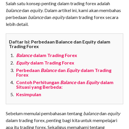
Salah satu konsep penting dalam trading forex adalah
balance
dan
equity
. Dalam artikel ini, kami akan membahas
perbedaan
balance
dan
equity
dalam trading forex secara
lebih detail.
Daftar Isi: Perbedaan Balance dan Equity dalam
Trading Forex
Balance
dalam Trading Forex
Equity
dalam Trading Forex
Perbedaan
Balance
dan
Equity
dalam Trading
Forex
Contoh Perhitungan
Balance
dan
Equity
dalam
Situasi yang Berbeda:
Kesimpulan
Sebelum memulai pembahasan tentang
balance
dan
equity
dalam trading forex, penting bagi kita untuk mempelajari
apa itu trading forex. Sekaligus memahami tentang