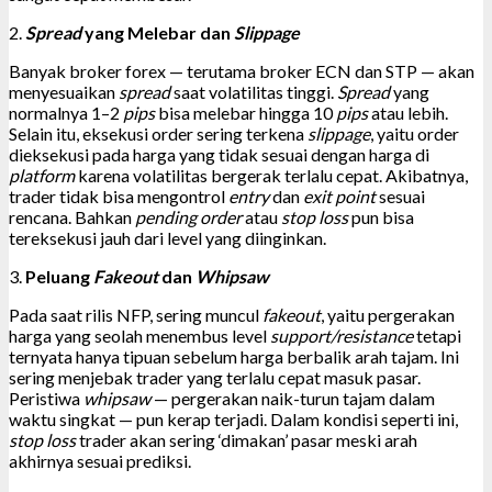
2.
Spread
yang Melebar dan
Slippage
Banyak broker forex — terutama broker ECN dan STP — akan
menyesuaikan
spread
saat volatilitas tinggi.
Spread
yang
normalnya 1–2
pips
bisa melebar hingga 10
pips
atau lebih.
Selain itu, eksekusi order sering terkena
slippage
, yaitu order
dieksekusi pada harga yang tidak sesuai dengan harga di
platform
karena volatilitas bergerak terlalu cepat. Akibatnya,
trader tidak bisa mengontrol
entry
dan
exit point
sesuai
rencana. Bahkan
pending order
atau
stop loss
pun bisa
tereksekusi jauh dari level yang diinginkan.
3.
Peluang
Fakeout
dan
Whipsaw
Pada saat rilis NFP, sering muncul
fakeout
, yaitu pergerakan
harga yang seolah menembus level
support/resistance
tetapi
ternyata hanya tipuan sebelum harga berbalik arah tajam. Ini
sering menjebak trader yang terlalu cepat masuk pasar.
Peristiwa
whipsaw
— pergerakan naik-turun tajam dalam
waktu singkat — pun kerap terjadi. Dalam kondisi seperti ini,
stop loss
trader akan sering ‘dimakan’ pasar meski arah
akhirnya sesuai prediksi.