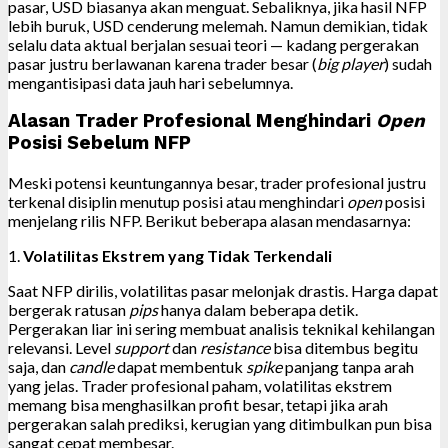
pasar, USD biasanya akan menguat. Sebaliknya, jika hasil NFP
lebih buruk, USD cenderung melemah. Namun demikian, tidak
selalu data aktual berjalan sesuai teori — kadang pergerakan
pasar justru berlawanan karena trader besar (
big player
) sudah
mengantisipasi data jauh hari sebelumnya.
Alasan Trader Profesional Menghindari
Open
Posisi Sebelum NFP
Meski potensi keuntungannya besar, trader profesional justru
terkenal disiplin menutup posisi atau menghindari
open
posisi
menjelang rilis NFP. Berikut beberapa alasan mendasarnya:
1.
Volatilitas Ekstrem yang Tidak Terkendali
Saat NFP dirilis, volatilitas pasar melonjak drastis. Harga dapat
bergerak ratusan
pips
hanya dalam beberapa detik.
Pergerakan liar ini sering membuat analisis teknikal kehilangan
relevansi. Level
support
dan
resistance
bisa ditembus begitu
saja, dan
candle
dapat membentuk
spike
panjang tanpa arah
yang jelas. Trader profesional paham, volatilitas ekstrem
memang bisa menghasilkan profit besar, tetapi jika arah
pergerakan salah prediksi, kerugian yang ditimbulkan pun bisa
sangat cepat membesar.