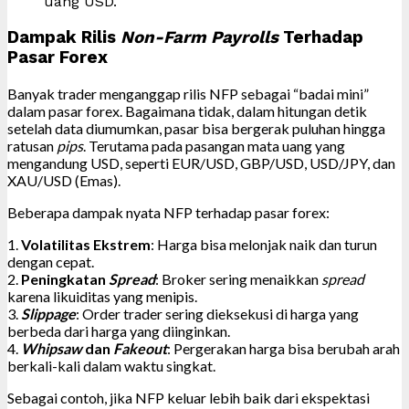
uang USD.
Dampak Rilis
Non-Farm Payrolls
Terhadap
Pasar Forex
Banyak trader menganggap rilis NFP sebagai “badai mini”
dalam pasar forex. Bagaimana tidak, dalam hitungan detik
setelah data diumumkan, pasar bisa bergerak puluhan hingga
ratusan
pips
. Terutama pada pasangan mata uang yang
mengandung USD, seperti EUR/USD, GBP/USD, USD/JPY, dan
XAU/USD (Emas).
Beberapa dampak nyata NFP terhadap pasar forex:
1.
Volatilitas Ekstrem
: Harga bisa melonjak naik dan turun
dengan cepat.
2.
Peningkatan
Spread
: Broker sering menaikkan
spread
karena likuiditas yang menipis.
3.
Slippage
: Order trader sering dieksekusi di harga yang
berbeda dari harga yang diinginkan.
4.
Whipsaw
dan
Fakeout
: Pergerakan harga bisa berubah arah
berkali-kali dalam waktu singkat.
Sebagai contoh, jika NFP keluar lebih baik dari ekspektasi