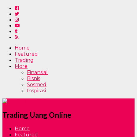
Home
Featured
Trading
More
Finansial
Bisnis
Sosmed
Inspirasi
Trading Uang Online
Home
Featured