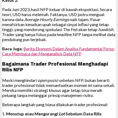
Kasus 2:
Pada Juni 2023, hasil NFP keluar di bawah ekspektasi. Secara
teori, USD harus melemah. Faktanya, USD justru menguat
karena data
Average Hourly Earnings
naik tajam. Pasar
menafsirkan kenaikan upah sebagai sinyal inflasi yang tetap
tinggi, yang mendorong spekulasi The Fed akan tetap
hawkish
.
Trader yang hanya fokus pada headline NFP tanpa melihat data
pendukung pun terjebak.
Baca Juga:
Berita Ekonomi Dalam Analisa Fundamental Forex:
Cara Membaca dan Menganalisis Data NFP
Bagaimana Trader Profesional Menghadapi
Rilis NFP
Meski menghindari
open
posisi sebelum NFP, bukan berarti
trader profesional tidak memanfaatkan momen ini sama sekali.
Mereka memiliki strategi khusus agar tetap bisa meraih
peluang tanpa melanggar prinsip manajemen risiko.
Beberapa langkah yang biasa dilakukan trader profesional:
1.
Menutup atau Mengurangi
Lot
Sebelum Data Rilis