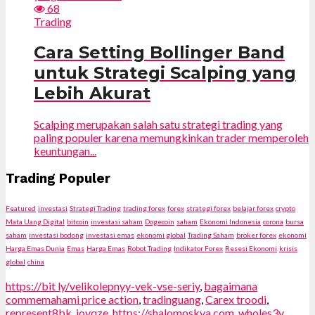
68
Trading
Cara Setting Bollinger Band
untuk Strategi Scalping yang
Lebih Akurat
Scalping merupakan salah satu strategi trading yang
paling populer karena memungkinkan trader memperoleh
keuntungan...
Trading Populer
Featured
investasi
Strategi Trading
trading forex
forex
strategi forex
belajar forex
crypto
Mata Uang Digital
bitcoin
investasi saham
Dogecoin
saham
Ekonomi Indonesia
corona
bursa
saham
investasi bodong
investasi emas
ekonomi global
Trading Saham
broker forex
ekonomi
Harga Emas Dunia
Emas
Harga Emas
Robot Trading
Indikator Forex
Resesi Ekonomi
krisis
global
china
https://bit ly/velikolepnyy-vek-vse-seriy
,
bagaimana
commemahami price action
,
tradinguang
,
Carex troodi
,
represent8bk
,
joyqze
,
https://shalomoskva com
,
wholes3y
,