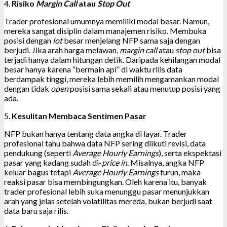
4.
Risiko
Margin Call
atau
Stop Out
Trader profesional umumnya memiliki modal besar. Namun,
mereka sangat disiplin dalam manajemen risiko. Membuka
posisi dengan
lot
besar menjelang NFP sama saja dengan
berjudi. Jika arah harga melawan,
margin call
atau
stop out
bisa
terjadi hanya dalam hitungan detik. Daripada kehilangan modal
besar hanya karena “bermain api” di waktu rilis data
berdampak tinggi, mereka lebih memilih mengamankan modal
dengan tidak
open
posisi sama sekali atau menutup posisi yang
ada.
5.
Kesulitan Membaca Sentimen Pasar
NFP bukan hanya tentang data angka di layar. Trader
profesional tahu bahwa data NFP sering diikuti revisi, data
pendukung (seperti
Average Hourly Earnings
), serta ekspektasi
pasar yang kadang sudah di-
price in
. Misalnya, angka NFP
keluar bagus tetapi
Average Hourly Earnings
turun, maka
reaksi pasar bisa membingungkan. Oleh karena itu, banyak
trader profesional lebih suka menunggu pasar menunjukkan
arah yang jelas setelah volatilitas mereda, bukan berjudi saat
data baru saja rilis.