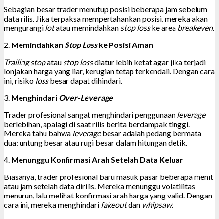
Sebagian besar trader menutup posisi beberapa jam sebelum
data rilis. Jika terpaksa mempertahankan posisi, mereka akan
mengurangi
lot
atau memindahkan
stop loss
ke area
breakeven
.
2.
Memindahkan
Stop Loss
ke Posisi Aman
Trailing stop
atau
stop loss
diatur lebih ketat agar jika terjadi
lonjakan harga yang liar, kerugian tetap terkendali. Dengan cara
ini, risiko
loss
besar dapat dihindari.
3.
Menghindari
Over-Leverage
Trader profesional sangat menghindari penggunaan
leverage
berlebihan, apalagi di saat rilis berita berdampak tinggi.
Mereka tahu bahwa
leverage
besar adalah pedang bermata
dua: untung besar atau rugi besar dalam hitungan detik.
4.
Menunggu Konfirmasi Arah Setelah Data Keluar
Biasanya, trader profesional baru masuk pasar beberapa menit
atau jam setelah data dirilis. Mereka menunggu volatilitas
menurun, lalu melihat konfirmasi arah harga yang valid. Dengan
cara ini, mereka menghindari
fakeout
dan
whipsaw
.