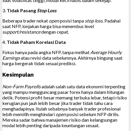
Saat volatilitas tinggi, modal kecil habis dalam sekejap.
3.
Tidak Pasang
Stop Loss
Beberapa trader nekat
open
posisi tanpa
stop loss
. Padahal
saat NFP, lonjakan harga bisa menembus level
support/resistance
dengan cepat.
4.
Tidak Paham Korelasi Data
Fokus hanya pada angka NFP, tanpa melihat
Average Hourly
Earnings
atau revisi data sebelumnya. Akhirnya bingung saat
harga bergerak tidak sesuai prediksi.
Kesimpulan
Non-Farm Payrolls
adalah salah satu data ekonomi terpenting
yang mampu mengguncang pasar forex hanya dalam hitungan
detik. Potensi profit besar memang terbuka lebar, tetapi risiko
kerugian pun jauh lebih besar jika trader tidak tahu cara
menghadapinya. Itulah sebabnya banyak trader profesional
lebih memilih menghindari
open
posisi sebelum NFP dirilis.
Mereka sadar bahwa manajemen risiko dan kelangsungan
modal lebih penting daripada keuntungan sesaat.