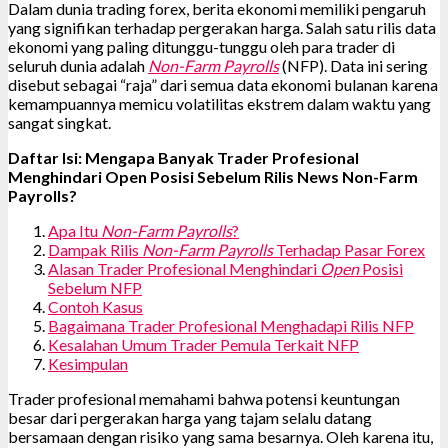
Dalam dunia trading forex, berita ekonomi memiliki pengaruh
yang signifikan terhadap pergerakan harga. Salah satu rilis data
ekonomi yang paling ditunggu-tunggu oleh para trader di
seluruh dunia adalah
Non-Farm Payrolls
(NFP). Data ini sering
disebut sebagai “raja” dari semua data ekonomi bulanan karena
kemampuannya memicu volatilitas ekstrem dalam waktu yang
sangat singkat.
Daftar Isi: Mengapa Banyak Trader Profesional
Menghindari Open Posisi Sebelum Rilis News Non-Farm
Payrolls?
Apa Itu
Non-Farm Payrolls
?
Dampak Rilis
Non-Farm Payrolls
Terhadap Pasar Forex
Alasan Trader Profesional Menghindari
Open
Posisi
Sebelum NFP
Contoh Kasus
Bagaimana Trader Profesional Menghadapi Rilis NFP
Kesalahan Umum Trader Pemula Terkait NFP
Kesimpulan
Trader profesional memahami bahwa potensi keuntungan
besar dari pergerakan harga yang tajam selalu datang
bersamaan dengan risiko yang sama besarnya. Oleh karena itu,