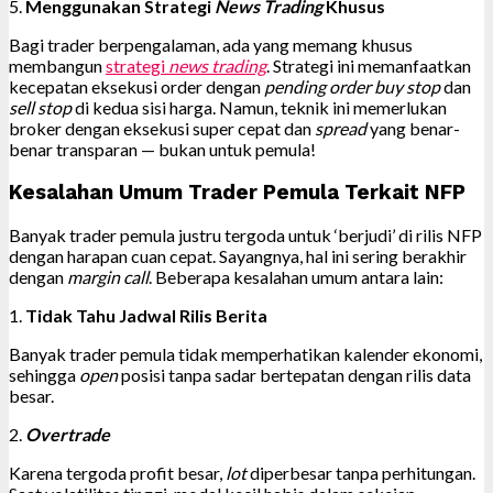
5.
Menggunakan Strategi
News Trading
Khusus
Bagi trader berpengalaman, ada yang memang khusus
membangun
strategi
news trading
. Strategi ini memanfaatkan
kecepatan eksekusi order dengan
pending order buy stop
dan
sell stop
di kedua sisi harga. Namun, teknik ini memerlukan
broker dengan eksekusi super cepat dan
spread
yang benar-
benar transparan — bukan untuk pemula!
Kesalahan Umum Trader Pemula Terkait NFP
Banyak trader pemula justru tergoda untuk ‘berjudi’ di rilis NFP
dengan harapan cuan cepat. Sayangnya, hal ini sering berakhir
dengan
margin call
. Beberapa kesalahan umum antara lain:
1.
Tidak Tahu Jadwal Rilis Berita
Banyak trader pemula tidak memperhatikan kalender ekonomi,
sehingga
open
posisi tanpa sadar bertepatan dengan rilis data
besar.
2.
Overtrade
Karena tergoda profit besar,
lot
diperbesar tanpa perhitungan.