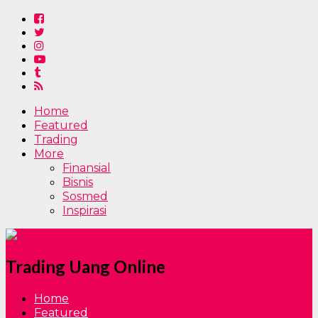
Home
Featured
Trading
More
Finansial
Bisnis
Sosmed
Inspirasi
Trading Uang Online
Home
Featured