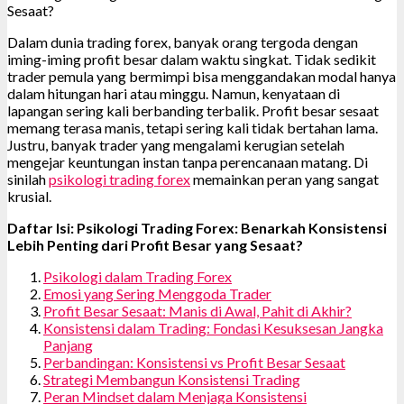
Sesaat?
Dalam dunia trading forex, banyak orang tergoda dengan
iming-iming profit besar dalam waktu singkat. Tidak sedikit
trader pemula yang bermimpi bisa menggandakan modal hanya
dalam hitungan hari atau minggu. Namun, kenyataan di
lapangan sering kali berbanding terbalik. Profit besar sesaat
memang terasa manis, tetapi sering kali tidak bertahan lama.
Justru, banyak trader yang mengalami kerugian setelah
mengejar keuntungan instan tanpa perencanaan matang. Di
sinilah
psikologi trading forex
memainkan peran yang sangat
krusial.
Daftar Isi: Psikologi Trading Forex: Benarkah Konsistensi
Lebih Penting dari Profit Besar yang Sesaat?
Psikologi dalam Trading Forex
Emosi yang Sering Menggoda Trader
Profit Besar Sesaat: Manis di Awal, Pahit di Akhir?
Konsistensi dalam Trading: Fondasi Kesuksesan Jangka
Panjang
Perbandingan: Konsistensi vs Profit Besar Sesaat
Strategi Membangun Konsistensi Trading
Peran Mindset dalam Menjaga Konsistensi