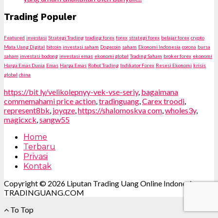
Trading Populer
Featured
investasi
Strategi Trading
trading forex
forex
strategi forex
belajar forex
crypto
Mata Uang Digital
bitcoin
investasi saham
Dogecoin
saham
Ekonomi Indonesia
corona
bursa
saham
investasi bodong
investasi emas
ekonomi global
Trading Saham
broker forex
ekonomi
Harga Emas Dunia
Emas
Harga Emas
Robot Trading
Indikator Forex
Resesi Ekonomi
krisis
global
china
https://bit ly/velikolepnyy-vek-vse-seriy
,
bagaimana
commemahami price action
,
tradinguang
,
Carex troodi
,
represent8bk
,
joyqze
,
https://shalomoskva com
,
wholes3y
,
magicxck
,
sangw55
Home
Terbaru
Privasi
Kontak
Copyright © 2026 Liputan Trading Uang Online Indonesia.
TRADINGUANG.COM
To Top