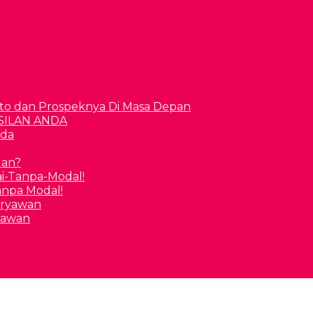
to dan Prospeknya Di Masa Depan
nda
uan?
Tanpa Modal!
yawan