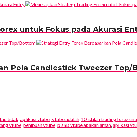
orex untuk Fokus pada Akurasi En
kan Pola Candlestick Tweezer Top/
tau tidak
,
aplikasi vtube
,
Vtube adalah
,
10 istilah trading forex un
tang vtube
,
penipuan vtube
,
bisnis vtube apakah aman
,
aplikasi vt