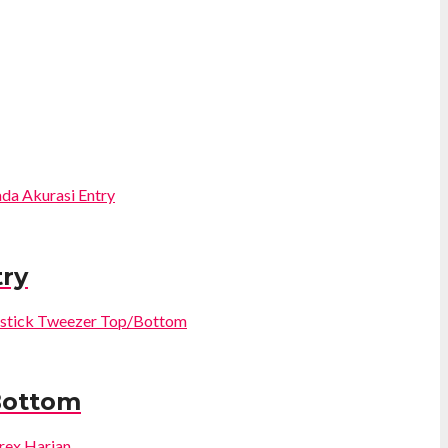
try
Bottom