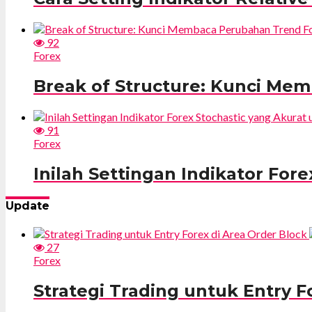
92
Forex
Break of Structure: Kunci Me
91
Forex
Inilah Settingan Indikator For
Update
27
Forex
Strategi Trading untuk Entry F