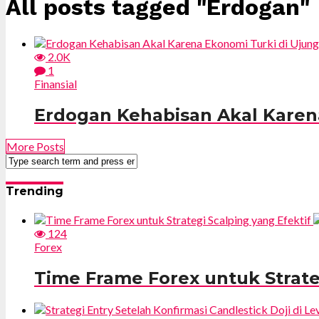
All posts tagged "Erdogan"
2.0K
1
Finansial
Erdogan Kehabisan Akal Karen
More Posts
Trending
124
Forex
Time Frame Forex untuk Strate