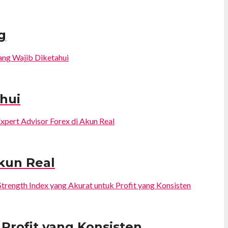
g
ahui
Akun Real
 Profit yang Konsisten