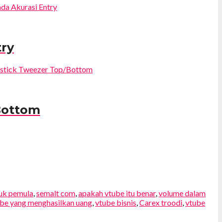
try
Bottom
tuk pemula
,
semalt com
,
apakah vtube itu benar
,
volume dalam
ube yang menghasilkan uang
,
vtube bisnis
,
Carex troodi
,
vtube