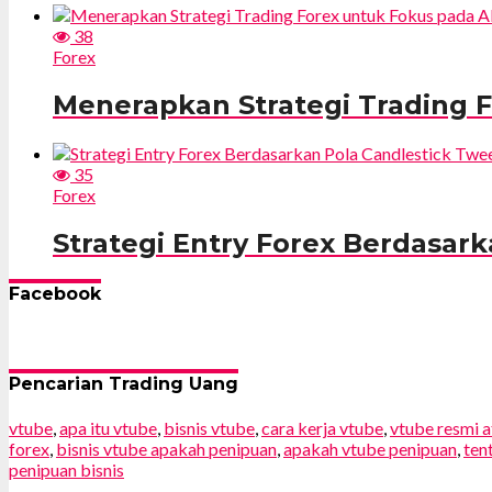
38
Forex
Menerapkan Strategi Trading F
35
Forex
Strategi Entry Forex Berdasar
Facebook
Pencarian Trading Uang
vtube
,
apa itu vtube
,
bisnis vtube
,
cara kerja vtube
,
vtube resmi a
forex
,
bisnis vtube apakah penipuan
,
apakah vtube penipuan
,
ten
penipuan bisnis