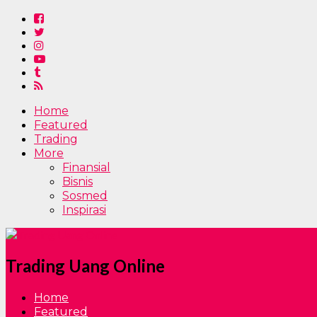
Home
Featured
Trading
More
Finansial
Bisnis
Sosmed
Inspirasi
Trading Uang Online
Home
Featured