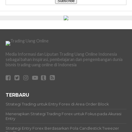
Media Informasi dan Liputan Trading Uang Online Indonesia
sebagai bahan inspirasi, pembelajaran dan pengembangan dunia
bisnis trading uang online di Indonesia
TERBARU
Strategi Trading untuk Entry Forex di Area Order Block
Menerapkan Strategi Trading Forex untuk Fokus pada Akurasi
Entry
Strategi Entry Forex Berdasarkan Pola Candlestick Tweezer