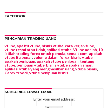
FACEBOOK
PENCARIAN TRADING UANG
vtube
,
apa itu vtube
,
bisnis vtube
,
cara kerja vtube
,
vtube resmi atau tidak
,
aplikasi vtube
,
Vtube adalah
,
10
istilah trading forex untuk pemula
,
semalt com
,
apakah
vtube itu benar
,
volume dalam forex
,
bisnis vtube
apakah penipuan
,
apakah vtube penipuan
,
tentang
vtube
,
penipuan vtube
,
bisnis vtube apakah aman
,
aplikasi vtube yang menghasilkan uang
,
vtube bisnis
,
Carex troodi
,
vtube penipuan bisnis
SUBSCRIBE LEWAT EMAIL
Enter your email address: