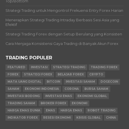
Top/Bottom
Strategi Trading untuk Mengontrol Frekuensi Entry Forex Harian
Menerapkan Strategi Trading Intraday Berbasis Sesi Asia yang
Efektif
Strategi Trading Forex dengan Setup Berulang yang Konsisten
Cara Menjaga Konsistensi Gaya Trading di Banyak Akun Forex
TRADING POPULER
FEATURED
INVESTASI
STRATEGI TRADING
TRADING FOREX
FOREX
STRATEGI FOREX
BELAJAR FOREX
CRYPTO
MATA UANG DIGITAL
BITCOIN
INVESTASI SAHAM
DOGECOIN
SAHAM
EKONOMI INDONESIA
CORONA
BURSA SAHAM
INVESTASI BODONG
INVESTASI EMAS
EKONOMI GLOBAL
TRADING SAHAM
BROKER FOREX
EKONOMI
HARGA EMAS DUNIA
EMAS
HARGA EMAS
ROBOT TRADING
INDIKATOR FOREX
RESESI EKONOMI
KRISIS GLOBAL
CHINA