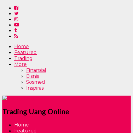
Home
Featured
Trading
More
Finansial
Bisnis
Sosmed
Inspirasi
Trading Uang Online
Home
Featured