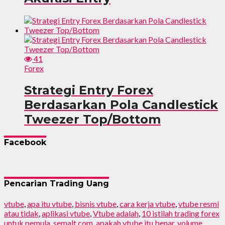
41
Forex
Strategi Entry Forex
Berdasarkan Pola Candlestick
Tweezer Top/Bottom
Facebook
Pencarian Trading Uang
vtube
,
apa itu vtube
,
bisnis vtube
,
cara kerja vtube
,
vtube resmi
atau tidak
,
aplikasi vtube
,
Vtube adalah
,
10 istilah trading forex
untuk pemula
,
semalt com
,
apakah vtube itu benar
,
volume