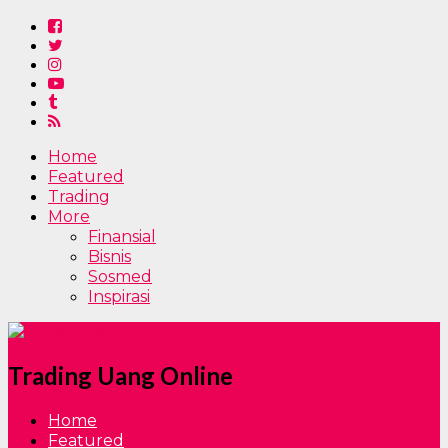
Home
Featured
Trading
More
Finansial
Bisnis
Sosmed
Inspirasi
Trading Uang Online
Home
Featured