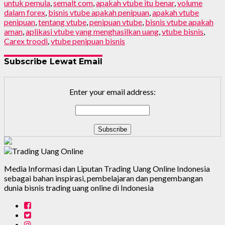
untuk pemula
,
semalt com
,
apakah vtube itu benar
,
volume
dalam forex
,
bisnis vtube apakah penipuan
,
apakah vtube
penipuan
,
tentang vtube
,
penipuan vtube
,
bisnis vtube apakah
aman
,
aplikasi vtube yang menghasilkan uang
,
vtube bisnis
,
Carex troodi
,
vtube penipuan bisnis
Subscribe Lewat Email
Enter your email address:
Media Informasi dan Liputan Trading Uang Online Indonesia
sebagai bahan inspirasi, pembelajaran dan pengembangan
dunia bisnis trading uang online di Indonesia