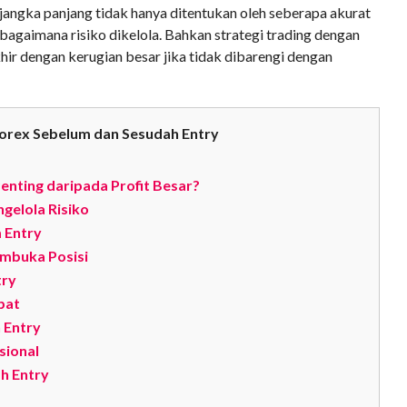
ngka panjang tidak hanya ditentukan oleh seberapa akurat
h bagaimana risiko dikelola. Bahkan strategi trading dengan
khir dengan kerugian besar jika tidak dibarengi dengan
 Forex Sebelum dan Sesudah Entry
nting daripada Profit Besar?
elola Risiko
 Entry
mbuka Posisi
try
pat
 Entry
sional
h Entry