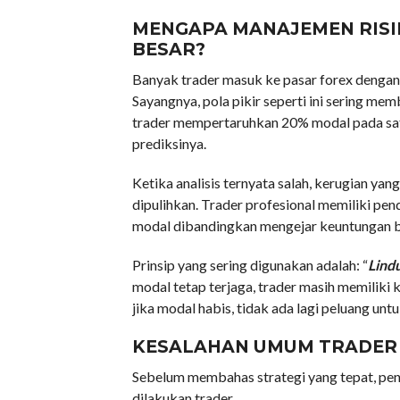
MENGAPA MANAJEMEN RISIK
BESAR?
Banyak trader masuk ke pasar forex dengan
Sayangnya, pola pikir seperti ini sering me
trader mempertaruhkan 20% modal pada satu
prediksinya.
Ketika analisis ternyata salah, kerugian y
dipulihkan. Trader profesional memiliki pe
modal dibandingkan mengejar keuntungan be
Prinsip yang sering digunakan adalah: “
Lindu
modal tetap terjaga, trader masih memilik
jika modal habis, tidak ada lagi peluang un
KESALAHAN UMUM TRADER 
Sebelum membahas strategi yang tepat, pe
dilakukan trader.