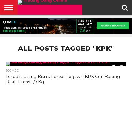
HOME
FEATURED
TRADING
MORE
ALL POSTS TAGGED "KPK"
1.3K
SOSMED
Terbelit Utang Bisnis Forex, Pegawai KPK Curi Barang
Bukti Emas 1,9 Kg