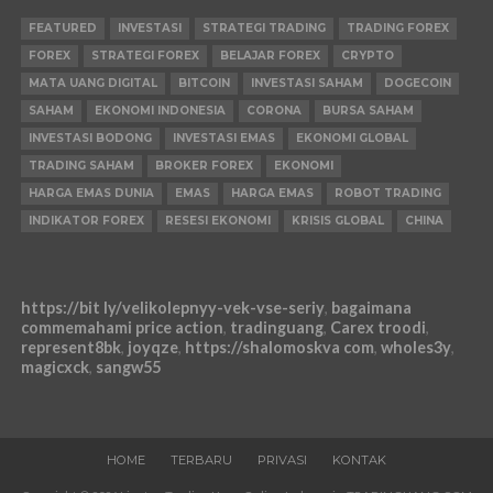
FEATURED
INVESTASI
STRATEGI TRADING
TRADING FOREX
FOREX
STRATEGI FOREX
BELAJAR FOREX
CRYPTO
MATA UANG DIGITAL
BITCOIN
INVESTASI SAHAM
DOGECOIN
SAHAM
EKONOMI INDONESIA
CORONA
BURSA SAHAM
INVESTASI BODONG
INVESTASI EMAS
EKONOMI GLOBAL
TRADING SAHAM
BROKER FOREX
EKONOMI
HARGA EMAS DUNIA
EMAS
HARGA EMAS
ROBOT TRADING
INDIKATOR FOREX
RESESI EKONOMI
KRISIS GLOBAL
CHINA
https://bit ly/velikolepnyy-vek-vse-seriy
,
bagaimana
commemahami price action
,
tradinguang
,
Carex troodi
,
represent8bk
,
joyqze
,
https://shalomoskva com
,
wholes3y
,
magicxck
,
sangw55
HOME
TERBARU
PRIVASI
KONTAK