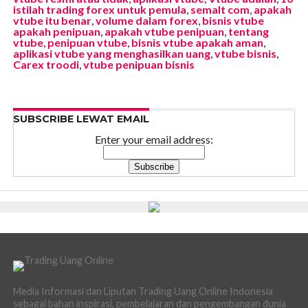
istilah trading forex untuk pemula
,
semalt com
,
apakah
vtube itu benar
,
volume dalam forex
,
bisnis vtube
apakah penipuan
,
apakah vtube penipuan
,
tentang
vtube
,
penipuan vtube
,
bisnis vtube apakah aman
,
aplikasi vtube yang menghasilkan uang
,
vtube bisnis
,
Carex troodi
,
vtube penipuan bisnis
SUBSCRIBE LEWAT EMAIL
Enter your email address:
Media Informasi dan Liputan Trading Uang Online Indonesia
sebagai bahan inspirasi, pembelajaran dan pengembangan dunia