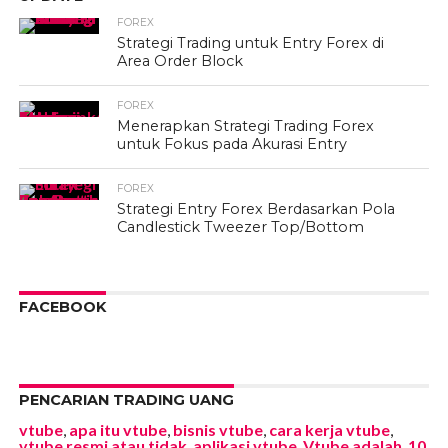
FOREX
Strategi Trading untuk Entry Forex di
Area Order Block
FOREX
Menerapkan Strategi Trading Forex
untuk Fokus pada Akurasi Entry
FOREX
Strategi Entry Forex Berdasarkan Pola
Candlestick Tweezer Top/Bottom
FACEBOOK
PENCARIAN TRADING UANG
vtube
,
apa itu vtube
,
bisnis vtube
,
cara kerja vtube
,
vtube resmi atau tidak
,
aplikasi vtube
,
Vtube adalah
,
10