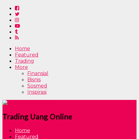
Home
Featured
Trading
More
Finansial
Bisnis
Sosmed
Inspirasi
Trading Uang Online
Home
Featured