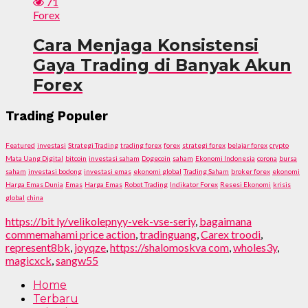
71
Forex
Cara Menjaga Konsistensi
Gaya Trading di Banyak Akun
Forex
Trading Populer
Featured
investasi
Strategi Trading
trading forex
forex
strategi forex
belajar forex
crypto
Mata Uang Digital
bitcoin
investasi saham
Dogecoin
saham
Ekonomi Indonesia
corona
bursa
saham
investasi bodong
investasi emas
ekonomi global
Trading Saham
broker forex
ekonomi
Harga Emas Dunia
Emas
Harga Emas
Robot Trading
Indikator Forex
Resesi Ekonomi
krisis
global
china
https://bit ly/velikolepnyy-vek-vse-seriy
,
bagaimana
commemahami price action
,
tradinguang
,
Carex troodi
,
represent8bk
,
joyqze
,
https://shalomoskva com
,
wholes3y
,
magicxck
,
sangw55
Home
Terbaru