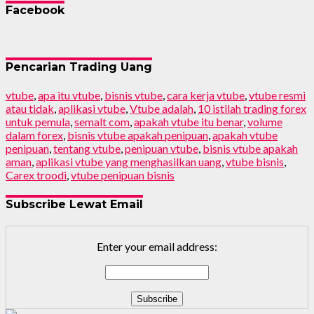
Facebook
Pencarian Trading Uang
vtube
,
apa itu vtube
,
bisnis vtube
,
cara kerja vtube
,
vtube resmi
atau tidak
,
aplikasi vtube
,
Vtube adalah
,
10 istilah trading forex
untuk pemula
,
semalt com
,
apakah vtube itu benar
,
volume
dalam forex
,
bisnis vtube apakah penipuan
,
apakah vtube
penipuan
,
tentang vtube
,
penipuan vtube
,
bisnis vtube apakah
aman
,
aplikasi vtube yang menghasilkan uang
,
vtube bisnis
,
Carex troodi
,
vtube penipuan bisnis
Subscribe Lewat Email
Enter your email address: