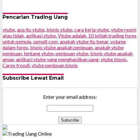
Pencarian Trading Uang
vtube
,
apa itu vtube
,
bisnis vtube
,
cara kerja vtube
,
vtube resmi
atau tidak
,
aplikasi vtube
,
Vtube adalah
,
10 istilah trading forex
untuk pemula
,
semalt com
,
apakah vtube itu benar
,
volume
dalam forex
,
bisnis vtube apakah penipuan
,
apakah vtube
penipuan
,
tentang vtube
,
penipuan vtube
,
bisnis vtube apakah
aman
,
aplikasi vtube yang menghasilkan uang
,
vtube bisnis
,
Carex troodi
,
vtube penipuan bisnis
Subscribe Lewat Email
Enter your email address: