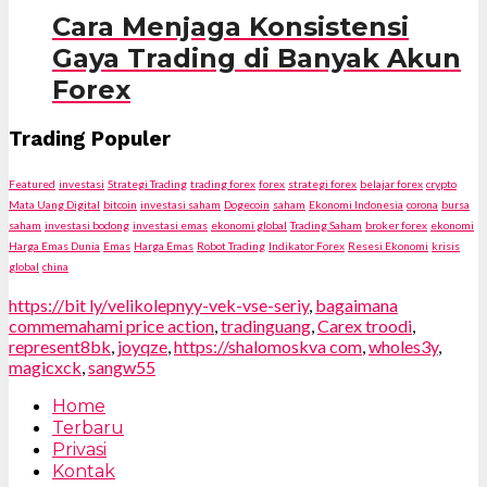
Cara Menjaga Konsistensi
Gaya Trading di Banyak Akun
Forex
Trading Populer
Featured
investasi
Strategi Trading
trading forex
forex
strategi forex
belajar forex
crypto
Mata Uang Digital
bitcoin
investasi saham
Dogecoin
saham
Ekonomi Indonesia
corona
bursa
saham
investasi bodong
investasi emas
ekonomi global
Trading Saham
broker forex
ekonomi
Harga Emas Dunia
Emas
Harga Emas
Robot Trading
Indikator Forex
Resesi Ekonomi
krisis
global
china
https://bit ly/velikolepnyy-vek-vse-seriy
,
bagaimana
commemahami price action
,
tradinguang
,
Carex troodi
,
represent8bk
,
joyqze
,
https://shalomoskva com
,
wholes3y
,
magicxck
,
sangw55
Home
Terbaru
Privasi
Kontak