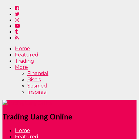
Home
Featured
Trading
More
Finansial
Bisnis
Sosmed
Inspirasi
Trading Uang Online
Home
Featured