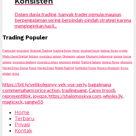
Konsisten
Dalam dunia trading, banyak trader pemula maupun
berpengalaman sering berpindah-pindah strategi karena
menginginkan hasil...
Trading Populer
Featured
investasi
Strategi Trading
trading forex
forex
strategi forex
belajar forex
crypto
Mata Uang Digital
bitcoin
investasi saham
Dogecoin
saham
Ekonomi Indonesia
corona
bursa
saham
investasi bodong
investasi emas
ekonomi global
Trading Saham
broker forex
ekonomi
Harga Emas Dunia
Emas
Harga Emas
Robot Trading
Indikator Forex
Resesi Ekonomi
krisis
global
china
https://bit ly/velikolepnyy-vek-vse-seriy
,
bagaimana
commemahami price action
,
tradinguang
,
Carex troodi
,
represent8bk
,
joyqze
,
https://shalomoskva com
,
wholes3y
,
magicxck
,
sangw55
Home
Terbaru
Privasi
Kontak