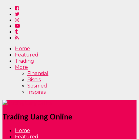
Home
Featured
Trading
More
Finansial
Bisnis
Sosmed
Inspirasi
Trading Uang Online
Home
Featured