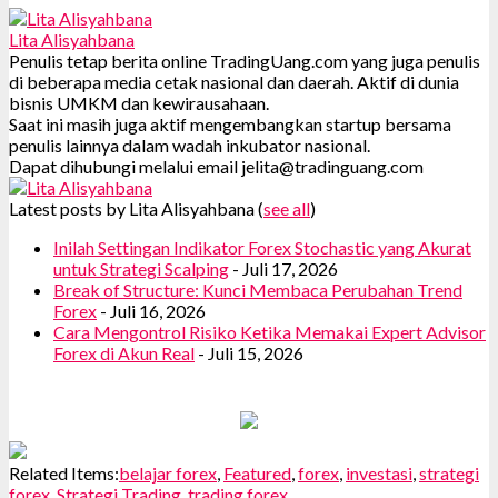
Lita Alisyahbana
Penulis tetap berita online TradingUang.com yang juga penulis
di beberapa media cetak nasional dan daerah. Aktif di dunia
bisnis UMKM dan kewirausahaan.
Saat ini masih juga aktif mengembangkan startup bersama
penulis lainnya dalam wadah inkubator nasional.
Dapat dihubungi melalui email jelita@tradinguang.com
Latest posts by Lita Alisyahbana
(
see all
)
Inilah Settingan Indikator Forex Stochastic yang Akurat
untuk Strategi Scalping
- Juli 17, 2026
Break of Structure: Kunci Membaca Perubahan Trend
Forex
- Juli 16, 2026
Cara Mengontrol Risiko Ketika Memakai Expert Advisor
Forex di Akun Real
- Juli 15, 2026
Related Items:
belajar forex
,
Featured
,
forex
,
investasi
,
strategi
forex
,
Strategi Trading
,
trading forex