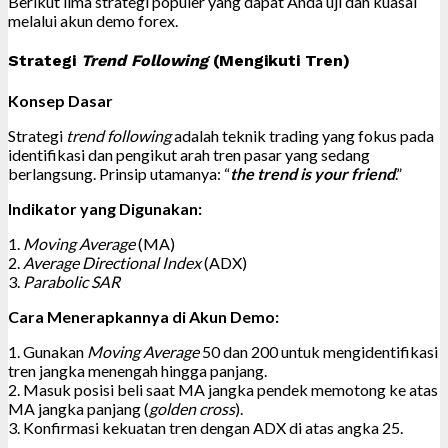
Berikut lima strategi populer yang dapat Anda uji dan kuasai
melalui akun demo forex.
Strategi
Trend Following
(Mengikuti Tren)
Konsep Dasar
Strategi
trend following
adalah teknik trading yang fokus pada
identifikasi dan pengikut arah tren pasar yang sedang
berlangsung. Prinsip utamanya: “
the trend is your friend
.”
Indikator yang Digunakan:
1.
Moving Average
(MA)
2.
Average Directional Index
(ADX)
3.
Parabolic SAR
Cara Menerapkannya di Akun Demo:
1. Gunakan
Moving Average
50 dan 200 untuk mengidentifikasi
tren jangka menengah hingga panjang.
2. Masuk posisi beli saat MA jangka pendek memotong ke atas
MA jangka panjang (
golden cross
).
3. Konfirmasi kekuatan tren dengan ADX di atas angka 25.