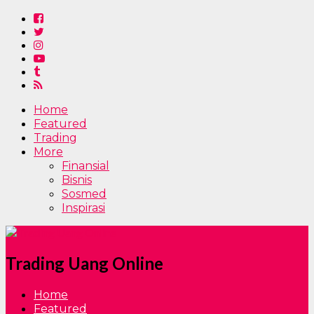
Home
Featured
Trading
More
Finansial
Bisnis
Sosmed
Inspirasi
Trading Uang Online
Home
Featured