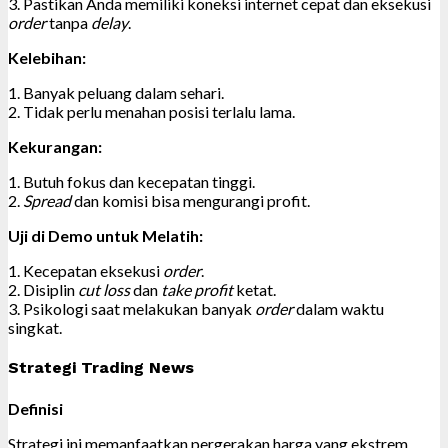
3. Pastikan Anda memiliki koneksi internet cepat dan eksekusi
order
tanpa
delay
.
Kelebihan:
1. Banyak peluang dalam sehari.
2. Tidak perlu menahan posisi terlalu lama.
Kekurangan:
1. Butuh fokus dan kecepatan tinggi.
2.
Spread
dan komisi bisa mengurangi profit.
Uji di Demo untuk Melatih:
1. Kecepatan eksekusi
order
.
2. Disiplin
cut loss
dan
take profit
ketat.
3. Psikologi saat melakukan banyak
order
dalam waktu
singkat.
Strategi Trading News
Definisi
Strategi ini memanfaatkan pergerakan harga yang ekstrem