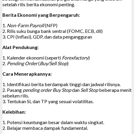
setelah rilis berita ekonomi penting.
Berita Ekonomi yang Berpengaruh:
1.
Non-Farm Payroll
(NFP)
2. Rilis suku bunga bank sentral (FOMC, ECB, dll)
3. CPI (Inflasi), GDP, dan data pengangguran
Alat Pendukung:
1. Kalender ekonomi (seperti
Forexfactory
)
2.
Pending Order
(
Buy/Sell Stop
)
Cara Menerapkannya:
1. Identifikasi berita berdampak tinggi dan jadwal rilisnya.
2. Pasang
pending order Buy Stop
dan
Sell Stop
beberapa menit
sebelum rilis.
3. Tentukan SL dan TP yang sesuai volatilitas.
Kelebihan:
1. Potensi keuntungan besar dalam waktu singkat.
2. Belajar membaca dampak fundamental.