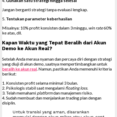
4.
Gunakan satu strategi hingga selesai
Jangan berganti strategi tanpa evaluasi lengkap.
5.
Tentukan parameter keberhasilan
Misalnya: 10% profit konsisten dalam 3 minggu,
win rate
60%
ke atas, dll.
Kapan Waktu yang Tepat Beralih dari Akun
Demo ke Akun Real?
Setelah Anda merasa nyaman dan percaya diri dengan strategi
yang diuji di akun demo, saatnya mempertimbangkan untuk
beralih ke akun real
. Namun, pastikan Anda memenuhi kriteria
berikut:
1. Konsisten profit selama minimal 3 bulan.
2. Psikologis stabil saat mengalami
floating loss
.
3. Telah memahami
platform
dan manajemen risiko.
4. Sudah membuat dan menjalankan trading plan dengan
disiplin.
Untuk transisi yang aman, disarankan
memulai dengan akun mikro atau akun
cent