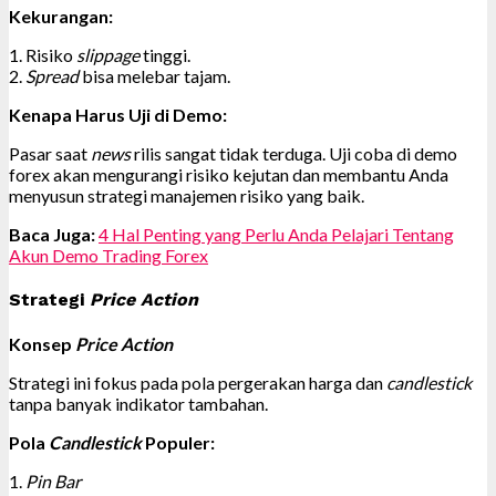
Kekurangan:
1. Risiko
slippage
tinggi.
2.
Spread
bisa melebar tajam.
Kenapa Harus Uji di Demo:
Pasar saat
news
rilis sangat tidak terduga. Uji coba di demo
forex akan mengurangi risiko kejutan dan membantu Anda
menyusun strategi manajemen risiko yang baik.
Baca Juga:
4 Hal Penting yang Perlu Anda Pelajari Tentang
Akun Demo Trading Forex
Strategi
Price Action
Konsep
Price Action
Strategi ini fokus pada pola pergerakan harga dan
candlestick
tanpa banyak indikator tambahan.
Pola
Candlestick
Populer:
1.
Pin Bar