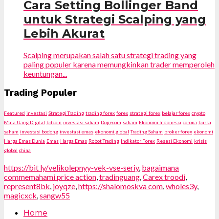
Cara Setting Bollinger Band
untuk Strategi Scalping yang
Lebih Akurat
Scalping merupakan salah satu strategi trading yang
paling populer karena memungkinkan trader memperoleh
keuntungan...
Trading Populer
Featured
investasi
Strategi Trading
trading forex
forex
strategi forex
belajar forex
crypto
Mata Uang Digital
bitcoin
investasi saham
Dogecoin
saham
Ekonomi Indonesia
corona
bursa
saham
investasi bodong
investasi emas
ekonomi global
Trading Saham
broker forex
ekonomi
Harga Emas Dunia
Emas
Harga Emas
Robot Trading
Indikator Forex
Resesi Ekonomi
krisis
global
china
https://bit ly/velikolepnyy-vek-vse-seriy
,
bagaimana
commemahami price action
,
tradinguang
,
Carex troodi
,
represent8bk
,
joyqze
,
https://shalomoskva com
,
wholes3y
,
magicxck
,
sangw55
Home