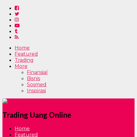
Home
Featured
Trading
More
Finansial
Bisnis
Sosmed
Inspirasi
Trading Uang Online
Home
Featured