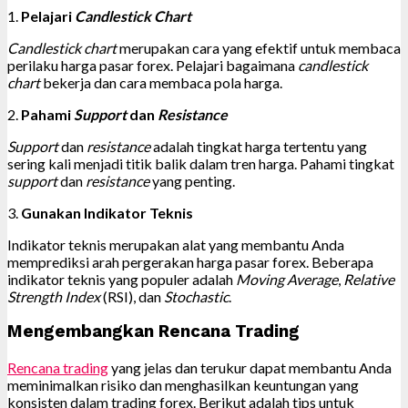
1.
Pelajari
Candlestick Chart
Candlestick chart
merupakan cara yang efektif untuk membaca
perilaku harga pasar forex. Pelajari bagaimana
candlestick
chart
bekerja dan cara membaca pola harga.
2.
Pahami
Support
dan
Resistance
Support
dan
resistance
adalah tingkat harga tertentu yang
sering kali menjadi titik balik dalam tren harga. Pahami tingkat
support
dan
resistance
yang penting.
3.
Gunakan Indikator Teknis
Indikator teknis merupakan alat yang membantu Anda
memprediksi arah pergerakan harga pasar forex. Beberapa
indikator teknis yang populer adalah
Moving Average
,
Relative
Strength Index
(RSI), dan
Stochastic
.
Mengembangkan Rencana Trading
Rencana trading
yang jelas dan terukur dapat membantu Anda
meminimalkan risiko dan menghasilkan keuntungan yang
konsisten dalam trading forex. Berikut adalah tips untuk