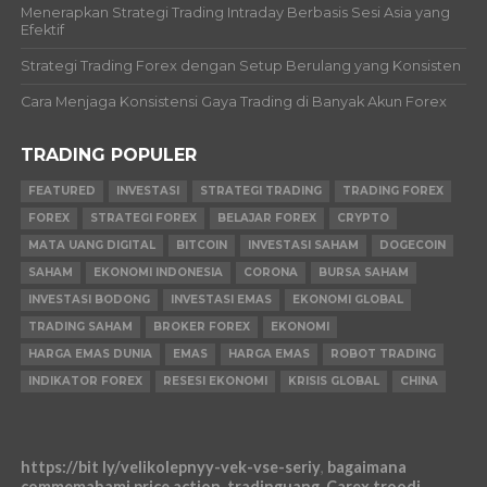
Menerapkan Strategi Trading Intraday Berbasis Sesi Asia yang
Efektif
Strategi Trading Forex dengan Setup Berulang yang Konsisten
Cara Menjaga Konsistensi Gaya Trading di Banyak Akun Forex
TRADING POPULER
FEATURED
INVESTASI
STRATEGI TRADING
TRADING FOREX
FOREX
STRATEGI FOREX
BELAJAR FOREX
CRYPTO
MATA UANG DIGITAL
BITCOIN
INVESTASI SAHAM
DOGECOIN
SAHAM
EKONOMI INDONESIA
CORONA
BURSA SAHAM
INVESTASI BODONG
INVESTASI EMAS
EKONOMI GLOBAL
TRADING SAHAM
BROKER FOREX
EKONOMI
HARGA EMAS DUNIA
EMAS
HARGA EMAS
ROBOT TRADING
INDIKATOR FOREX
RESESI EKONOMI
KRISIS GLOBAL
CHINA
https://bit ly/velikolepnyy-vek-vse-seriy
,
bagaimana
commemahami price action
,
tradinguang
,
Carex troodi
,