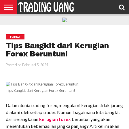
HOME
FEATURED
TRADING
MORE
FOREX
Tips Bangkit dari Kerugian
Forex Beruntun!
Posted on
Februari 5, 2024
Tips Bangkit dari Kerugian Forex Beruntun!
Dalam dunia trading forex, mengalami kerugian tidak jarang
dialami oleh setiap trader. Namun, bagaimana kita bangkit
dari serangkaian
kerugian forex
beruntun yang akan
menentukan keberhasilan jangka panjang? Artikel ini akan