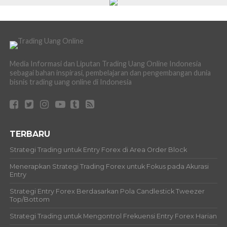
Media Informasi dan Liputan Trading Uang Online Indonesia
sebagai bahan inspirasi, pembelajaran dan pengembangan dunia
bisnis trading uang online di Indonesia
TERBARU
Strategi Trading untuk Entry Forex di Area Order Block
Menerapkan Strategi Trading Forex untuk Fokus pada Akurasi
Entry
Strategi Entry Forex Berdasarkan Pola Candlestick Tweezer
Top/Bottom
Strategi Trading untuk Mengontrol Frekuensi Entry Forex Harian