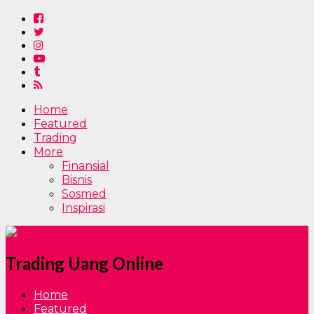
Home
Featured
Trading
More
Finansial
Bisnis
Sosmed
Inspirasi
Trading Uang Online
Home
Featured