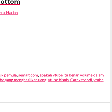
Bottom
tuk pemula
,
semalt com
,
apakah vtube itu benar
,
volume dalam
ube yang menghasilkan uang
,
vtube bisnis
,
Carex troodi
,
vtube