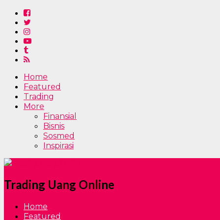
Home
Featured
Trading
More
Finansial
Bisnis
Sosmed
Inspirasi
Trading Uang Online
Home
Featured