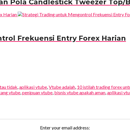
kan Pola Candlestick Tweezer Top/
trol Frekuensi Entry Forex Harian
tau tidak
,
aplikasi vtube
,
Vtube adalah
,
10 istilah trading forex un
tang vtube
,
penipuan vtube
,
bisnis vtube apakah aman
,
aplikasi vt
Enter your email address: