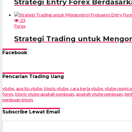
Strategi Entry Forex Berdasar
33
Forex
Strategi Trading untuk Mengon
Facebook
Pencarian Trading Uang
vtube
,
apa itu vtube
,
bisnis vtube
,
cara kerja vtube
,
vtube resmi a
forex
,
bisnis vtube apakah penipuan
,
apakah vtube penipuan
,
ten
penipuan bisnis
Subscribe Lewat Email