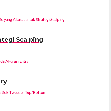
ategi Scalping
try