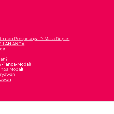
to dan Prospeknya Di Masa Depan
nda
uan?
Tanpa Modal!
yawan