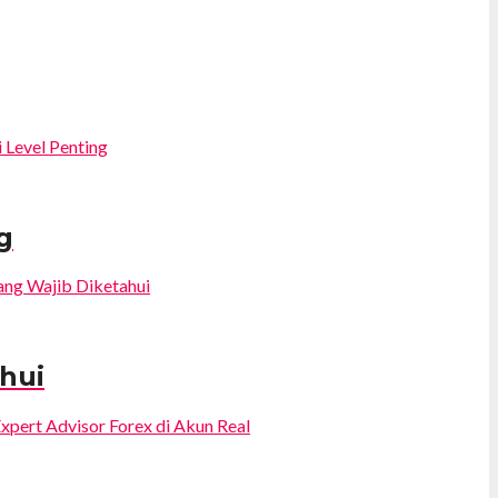
g
ahui