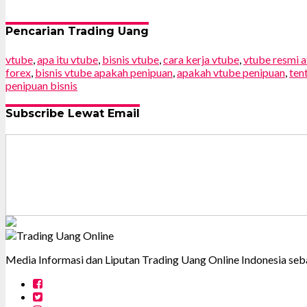
Pencarian Trading Uang
vtube
,
apa itu vtube
,
bisnis vtube
,
cara kerja vtube
,
vtube resmi a
forex
,
bisnis vtube apakah penipuan
,
apakah vtube penipuan
,
ten
penipuan bisnis
Subscribe Lewat Email
Media Informasi dan Liputan Trading Uang Online Indonesia seba