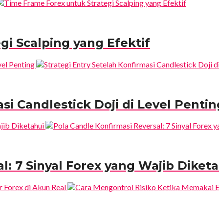
gi Scalping yang Efektif
si Candlestick Doji di Level Pentin
l: 7 Sinyal Forex yang Wajib Diket