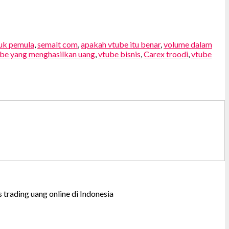
tuk pemula
,
semalt com
,
apakah vtube itu benar
,
volume dalam
ube yang menghasilkan uang
,
vtube bisnis
,
Carex troodi
,
vtube
trading uang online di Indonesia