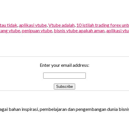
tau tidak
,
aplikasi vtube
,
Vtube adalah
,
10 istilah trading forex un
tang vtube
,
penipuan vtube
,
bisnis vtube apakah aman
,
aplikasi vt
Enter your email address:
gai bahan inspirasi, pembelajaran dan pengembangan dunia bisnis 