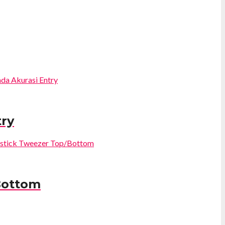
try
Bottom