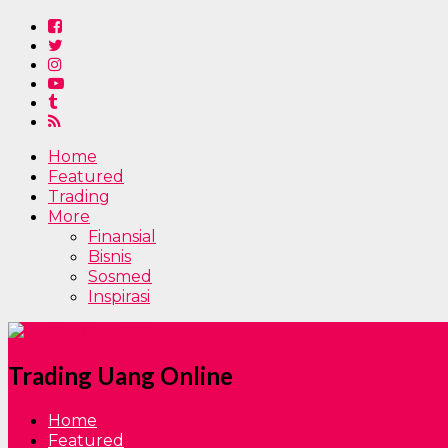
Home
Featured
Trading
More
Finansial
Bisnis
Sosmed
Inspirasi
Trading Uang Online
Home
Featured