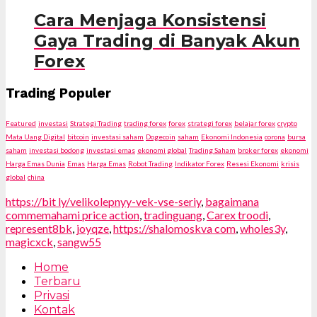
Cara Menjaga Konsistensi
Gaya Trading di Banyak Akun
Forex
Trading Populer
Featured
investasi
Strategi Trading
trading forex
forex
strategi forex
belajar forex
crypto
Mata Uang Digital
bitcoin
investasi saham
Dogecoin
saham
Ekonomi Indonesia
corona
bursa
saham
investasi bodong
investasi emas
ekonomi global
Trading Saham
broker forex
ekonomi
Harga Emas Dunia
Emas
Harga Emas
Robot Trading
Indikator Forex
Resesi Ekonomi
krisis
global
china
https://bit ly/velikolepnyy-vek-vse-seriy
,
bagaimana
commemahami price action
,
tradinguang
,
Carex troodi
,
represent8bk
,
joyqze
,
https://shalomoskva com
,
wholes3y
,
magicxck
,
sangw55
Home
Terbaru
Privasi
Kontak