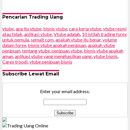
Pencarian Trading Uang
vtube
,
apa itu vtube
,
bisnis vtube
,
cara kerja vtube
,
vtube resmi
atau tidak
,
aplikasi vtube
,
Vtube adalah
,
10 istilah trading forex
untuk pemula
,
semalt com
,
apakah vtube itu benar
,
volume
dalam forex
,
bisnis vtube apakah penipuan
,
apakah vtube
penipuan
,
tentang vtube
,
penipuan vtube
,
bisnis vtube apakah
aman
,
aplikasi vtube yang menghasilkan uang
,
vtube bisnis
,
Carex troodi
,
vtube penipuan bisnis
Subscribe Lewat Email
Enter your email address: