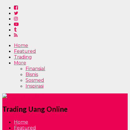
Home
Featured
Trading
More
Finansial
Bisnis
Sosmed
Inspirasi
Trading Uang Online
Home
Featured