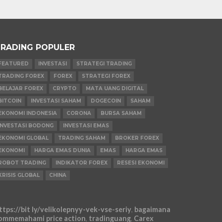
RADING POPULER
FEATURED
INVESTASI
STRATEGI TRADING
TRADING FOREX
FOREX
STRATEGI FOREX
BELAJAR FOREX
CRYPTO
MATA UANG DIGITAL
BITCOIN
INVESTASI SAHAM
DOGECOIN
SAHAM
EKONOMI INDONESIA
CORONA
BURSA SAHAM
INVESTASI BODONG
INVESTASI EMAS
EKONOMI GLOBAL
TRADING SAHAM
BROKER FOREX
EKONOMI
HARGA EMAS DUNIA
EMAS
HARGA EMAS
ROBOT TRADING
INDIKATOR FOREX
RESESI EKONOMI
KRISIS GLOBAL
CHINA
ttps://bit ly/velikolepnyy-vek-vse-seriy
,
bagaimana
ommemahami price action
,
tradinguang
,
Carex