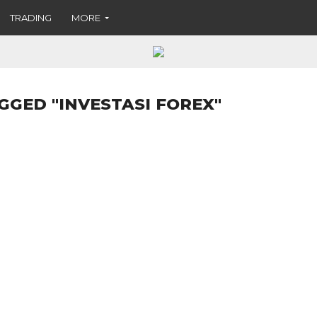
TRADING
MORE
GGED "INVESTASI FOREX"