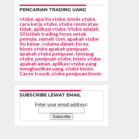
PENCARIAN TRADING UANG
vtube
,
apa itu vtube
,
bisnis vtube
,
cara kerja vtube
,
vtube resmi atau
tidak
,
aplikasi vtube
,
Vtube adalah
,
10 istilah trading forex untuk
pemula
,
semalt com
,
apakah vtube
itu benar
,
volume dalam forex
,
bisnis vtube apakah penipuan
,
apakah vtube penipuan
,
tentang
vtube
,
penipuan vtube
,
bisnis vtube
apakah aman
,
aplikasi vtube yang
menghasilkan uang
,
vtube bisnis
,
Carex troodi
,
vtube penipuan bisnis
SUBSCRIBE LEWAT EMAIL
Enter your email address: