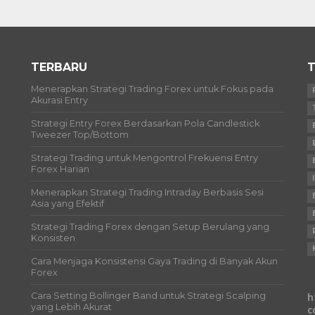
TERBARU
T
Menerapkan Strategi Trading Forex untuk Fokus pada
Akurasi Entry
Strategi Entry Forex Berdasarkan Pola Candlestick
Tweezer Top/Bottom
Strategi Trading untuk Mengontrol Frekuensi Entry
Forex Harian
Menerapkan Strategi Trading Intraday Berbasis Sesi
Asia yang Efektif
Strategi Trading Forex dengan Setup Berulang yang
Konsisten
Cara Menjaga Konsistensi Gaya Trading di Banyak Akun
Forex
Cara Setting Bollinger Band untuk Strategi Scalping
h
yang Lebih Akurat
c